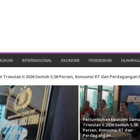
HUKUM
INTERNASIONAL
EKONOMI
PENDIDIKAN
OLAHRAG
 Triwulan II 2026 Sentuh 5,06 Persen, Konsumsi RT dan Perdaganga
Pertumbuhan Ekonomi Sumu
Triwulan II 2026 Sentuh 5,06
Persen, Konsumsi RT dan
Perdagangan...