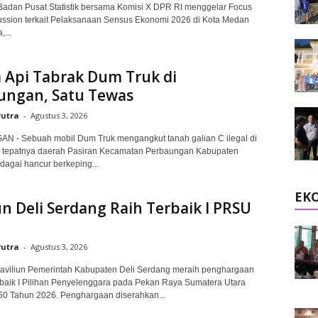
adan Pusat Statistik bersama Komisi X DPR RI menggelar Focus
ssion terkait Pelaksanaan Sensus Ekonomi 2026 di Kota Medan
...
 Api Tabrak Dum Truk di
ungan, Satu Tewas
Putra
-
Agustus 3, 2026
 - Sebuah mobil Dum Truk mengangkut tanah galian C ilegal di
r tepatnya daerah Pasiran Kecamatan Perbaungan Kabupaten
agai hancur berkeping...
EK
un Deli Serdang Raih Terbaik I PRSU
Putra
-
Agustus 3, 2026
viliun Pemerintah Kabupaten Deli Serdang meraih penghargaan
rbaik I Pilihan Penyelenggara pada Pekan Raya Sumatera Utara
50 Tahun 2026. Penghargaan diserahkan...