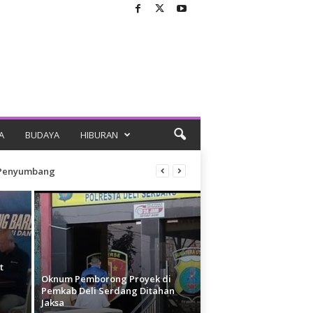
A
BUDAYA
HIBURAN
n Penyumbang
t
Oknum Pemborong Proyek di
Pemkab Deli Serdang Ditahan
Jaksa