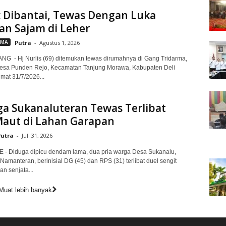
 Dibantai, Tewas Dengan Luka
an Sajam di Leher
AMA
Putra
-
Agustus 1, 2026
G - Hj Nurlis (69) ditemukan tewas dirumahnya di Gang Tridarma,
Desa Punden Rejo, Kecamatan Tanjung Morawa, Kabupaten Deli
mat 31/7/2026...
ga Sukanaluteran Tewas Terlibat
Maut di Lahan Garapan
Putra
-
Juli 31, 2026
- Diduga dipicu dendam lama, dua pria warga Desa Sukanalu,
amanteran, berinisial DG (45) dan RPS (31) terlibat duel sengit
 senjata...
Muat lebih banyak