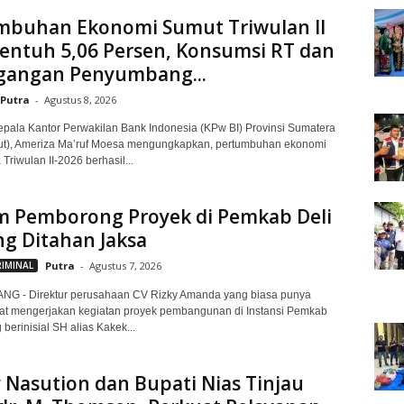
mbuhan Ekonomi Sumut Triwulan II
entuh 5,06 Persen, Konsumsi RT dan
gangan Penyumbang...
Putra
-
Agustus 8, 2026
ala Kantor Perwakilan Bank Indonesia (KPw BI) Provinsi Sumatera
ut), Ameriza Ma’ruf Moesa mengungkapkan, pertumbuhan ekonomi
Triwulan II-2026 berhasil...
 Pemborong Proyek di Pemkab Deli
g Ditahan Jaksa
RIMINAL
Putra
-
Agustus 7, 2026
G - Direktur perusahaan CV Rizky Amanda yang biasa punya
at mengerjakan kegiatan proyek pembangunan di Instansi Pemkab
berinisial SH alias Kakek...
Nasution dan Bupati Nias Tinjau