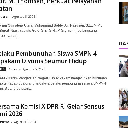
dr. M. Thomsen, Perkuat Pelayanan
atan
Putra
-
Agustus 6, 2026
rnur Sumatera Utara, Muhammad Bobby Afif Nasution, S.E., M.M.,
Bupati Nias, Yaatulo Gulo, S.E., S.H., M.Si., meninjau langsung
n pelayanan...
DA
elaku Pembunuhan Siswa SMPN 4
pakam Divonis Seumur Hidup
AMA
Putra
-
Agustus 5, 2026
 - Hakim Pengadilan Negeri Lubuk Pakam menjatuhkan hukuman
up terhadap dua orang terdakwa pelaku pembunuhan siswa SMPN 4
, Sidang putusan...
rsama Komisi X DPR RI Gelar Sensus
mi 2026
Putra
-
Agustus 5, 2026