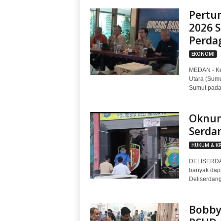
Pertu
2026 S
Perda
EKONOMI
MEDAN - Kep
Utara (Sum
Sumut pada 
Oknum
Serdan
HUKUM & K
DELISERDAN
banyak dap
Deliserdang 
Bobby 