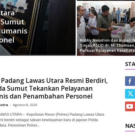
tara
a Sumut
Humanis
onel
Bobby Nasution dan Bupati N
Tinjau RSUD dr. M. Thomsen
Perkuat Pelayanan Kesehata
ST
 Padang Lawas Utara Resmi Berdiri,
da Sumut Tekankan Pelayanan
is dan Penambahan Personel
Putra
-
Agustus 8, 2026
AS UTARA – Kepolisian Resor (Polres) Padang Lawas Utara
smi berdiri sebagai satuan kewilayahan baru di jajaran Polda
NA
ara. Peresmian Polres...