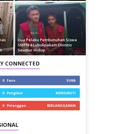
ias
Dua Pelaku Pembunuhan Siswa
,
SMPN 4 Lubukpakam Divonis
n
Seumur Hidup
AY CONNECTED
0
Fans
SUKA
0
Pengikut
MENGIKUTI
0
Pelanggan
BERLANGGANAN
SIONAL