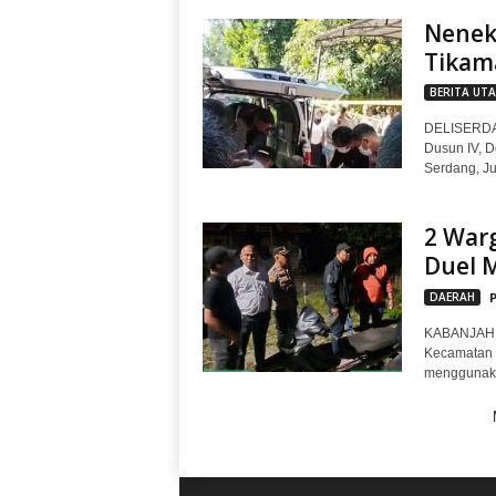
Nenek
Tikam
BERITA UT
DELISERDAN
Dusun IV, 
Serdang, Ju
2 War
Duel 
DAERAH
KABANJAHE 
Kecamatan N
menggunakan