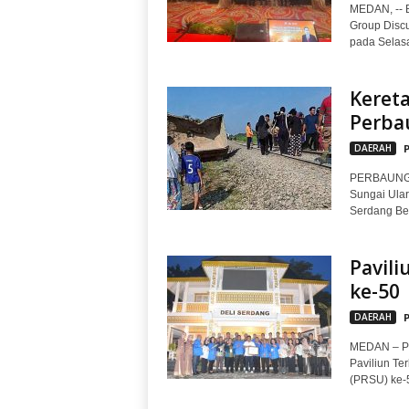
MEDAN, -- B
Group Discu
pada Selasa,
Kereta
Perba
DAERAH
PERBAUNGAN
Sungai Ula
Serdang Bed
Pavili
ke-50
DAERAH
MEDAN – Pa
Paviliun Te
(PRSU) ke-