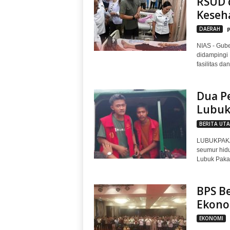
RSUD 
Keseh
DAERAH
NIAS - Gube
didampingi 
fasilitas da
Dua P
Lubuk
BERITA UT
LUBUKPAKAM
seumur hid
Lubuk Pakam
BPS Be
Ekono
EKONOMI