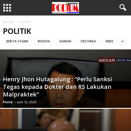
Beranda
POLITIK
POLITIK
BERITA UTAMA
BUDAYA
DAERAH
DESTINASI
EKBIS
Henry Jhon Hutagalung : “Perlu Sanksi
Tegas kepada Dokter dan RS Lakukan
Malpraktek”
Putra
-
Juni 12, 2026