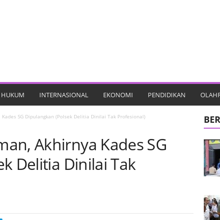
HUKUM
INTERNASIONAL
EKONOMI
PENDIDIKAN
OLAH
Kades SG Dipulangkan (Polsek Delitia Dinilai Tak Profesional)
BER
man, Akhirnya Kades SG
 Delitia Dinilai Tak