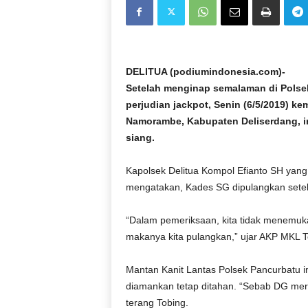
D
O
N
E
S
DELITUA (podiumindonesia.com)-
I
Setelah menginap semalaman di Polsek 
A
perjudian jackpot, Senin (6/5/2019) k
|
Namorambe, Kabupaten Deliserdang, ini
g
siang.
e
r
b
Kapolsek Delitua Kompol Efianto SH yang
a
mengatakan, Kades SG dipulangkan setel
n
g
“Dalam pemeriksaan, kita tidak menemukan
k
makanya kita pulangkan,” ujar AKP MKL T
e
b
Mantan Kanit Lantas Polsek Pancurbatu 
e
n
diamankan tetap ditahan. “Sebab DG meru
a
terang Tobing.