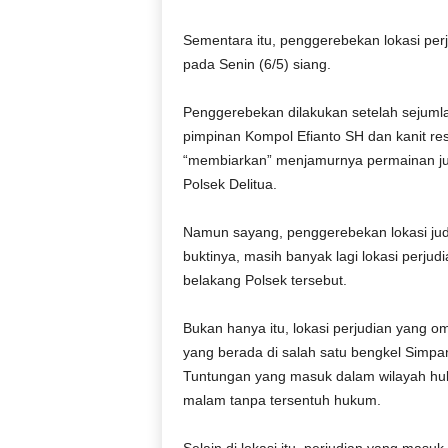
r
a
Sementara itu, penggerebekan lokasi perj
n
pada Senin (6/5) siang.
Penggerebekan dilakukan setelah sejumla
pimpinan Kompol Efianto SH dan kanit re
“membiarkan” menjamurnya permainan judi
Polsek Delitua.
Namun sayang, penggerebekan lokasi judi 
buktinya, masih banyak lagi lokasi perjud
belakang Polsek tersebut.
Bukan hanya itu, lokasi perjudian yang o
yang berada di salah satu bengkel Simp
Tuntungan yang masuk dalam wilayah huk
malam tanpa tersentuh hukum.