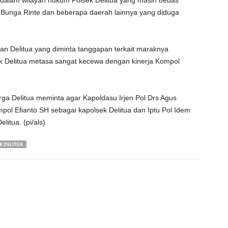
uk dalam wilayah hukum Polsek Delitua yang masih bebas
lan Bunga Rinte dan beberapa daerah lainnya yang diduga
an Delitua yang diminta tanggapan terkait maraknya
sek Delitua metasa sangat kecewa dengan kinerja Kompol
arga Delitua meminta agar Kapoldasu Irjen Pol Drs Agus
ol Efianto SH sebagai kapolsek Delitua dan Iptu Pol Idem
itua. (pi/als)
K DELITUA