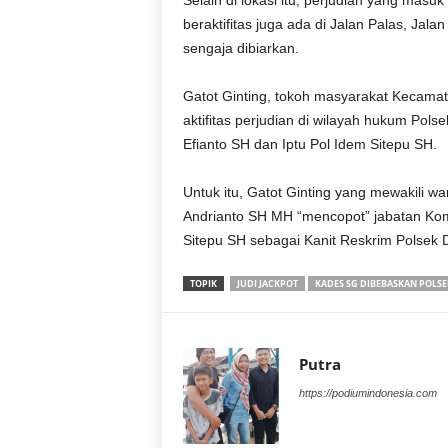
Selain di lokasi itu, perjudian yang mas
beraktifitas juga ada di Jalan Palas, Ja
sengaja dibiarkan.
Gatot Ginting, tokoh masyarakat Kecamat
aktifitas perjudian di wilayah hukum Pol
Efianto SH dan Iptu Pol Idem Sitepu SH.
Untuk itu, Gatot Ginting yang mewakili w
Andrianto SH MH “mencopot” jabatan Komp
Sitepu SH sebagai Kanit Reskrim Polsek Del
TOPIK
JUDI JACKPOT
KADES SG DIBEBASKAN POLSE
Putra
https://podiumindonesia.com