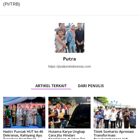
(PI/TRB)
Putra
https://podiumindonesia.com
ARTIKEL TERKAIT
DARI PENULIS
Hadiri Puncak HUT ke-46
Hutama Karya Ungkap
Titiek Soeharto Apresiasi
Dekranas, Kahiyang Ayu
Cara Jitu Hindari
Transformasi
Tegaskan Komitmen
Kecelakaan di Jalan Tol
Nusakambangan Jadi