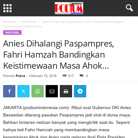
Beranda
NASIONAL
Anies Dihalangi Paspampres, Fahri Hamzah Bandingkan
Keistimewaan Masa Ahok…
NASIONAL
Anies Dihalangi Paspampres,
Fahri Hamzah Bandingkan
Keistimewaan Masa Ahok…
Penulis
Putra
-
Februari 19, 2018
317
0
JAKARTA (podiumindonesia.com)- Ribut soal Gubernur DKI Anies
Baswedan dilarang pasukan Paspampres jadi viral di dunia maya.
Bahkan lontaran netizan banyak yang mengkritik saat itu. Seperti
halnya twit Fahri Hamzah yang membandingkan masa
kepemipinan Ahok dan Anies pada gelaran final Piala Presiden