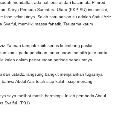
sudah mendaftar, ada hal tersirat dari kacamata Pimred
rum Karya Pemuda Sumatera Utara (FKP-SU) ini menilai,
 fase selanjutnya. Salah satu paslon itu adalah Abdul Aziz
a Syaiful, memiliki massa fanatik. Terutama kaum
 Aziz-Yatman tampak lebih serius ketimbang paslon
an komit pada pendirian tanpa harus memilih jalur partai
atkala kalah dalam pertarungan periode sebelumnya.
isi dan ustadz, langsung bangkit menjalankan tugasnya
, bahwa Abdul Aziz telah siap kalah, siap menang.
innya saya melihat masih bermimpi. Inilah pembeda Abdul
s Syaiful. (P01)