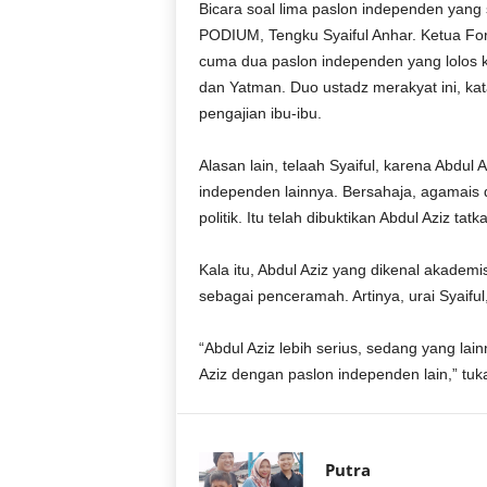
Bicara soal lima paslon independen yang 
r
a
PODIUM, Tengku Syaiful Anhar. Ketua Fo
n
cuma dua paslon independen yang lolos ke
dan Yatman. Duo ustadz merakyat ini, kat
pengajian ibu-ibu.
Alasan lain, telaah Syaiful, karena Abdul
independen lainnya. Bersahaja, agamais d
politik. Itu telah dibuktikan Abdul Aziz t
Kala itu, Abdul Aziz yang dikenal akadem
sebagai penceramah. Artinya, urai Syaiful
“Abdul Aziz lebih serius, sedang yang la
Aziz dengan paslon independen lain,” tuka
Putra