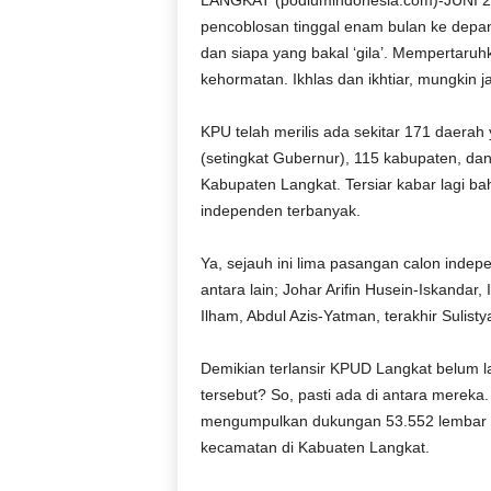
LANGKAT (podiumindonesia.com)-JUNI 20
D
pencoblosan tinggal enam bulan ke depan. 
O
dan siapa yang bakal ‘gila’. Mempertaruh
N
kehormatan. Ikhlas dan ikhtiar, mungkin j
E
S
KPU telah merilis ada sekitar 171 daerah 
I
A
(setingkat Gubernur), 115 kabupaten, dan
|
Kabupaten Langkat. Tersiar kabar lagi b
g
independen terbanyak.
e
r
Ya, sejauh ini lima pasangan calon indepe
b
antara lain; Johar Arifin Husein-Iskan
a
Ilham, Abdul Azis-Yatman, terakhir Sulist
n
g
k
Demikian terlansir KPUD Langkat belum l
e
tersebut? So, pasti ada di antara mere
b
mengumpulkan dukungan 53.552 lembar KT
e
kecamatan di Kabuaten Langkat.
n
a