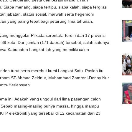
18. Genderang pesta demokrasi ditabuh. Hari
Siapa menang, siapa tertipu, siapa kalah, siapa tergilas
kan jabatan, status sosial, marwah serta hegemoni
alan yang paling tepat bagi petarung lima tahunan.
yang menggelar Pilkada serentak. Terdiri dari 17 provinsi
 39 kota. Dari jumlah (171 daerah) tersebut, salah satunya
ahwa Kabupaten Langkat-lah yang memiliki calon
nden turut serta merebut kursi Langkat Satu. Paslon itu
dar, Irham ST-Ahmad Zeidnur, Muhammad Zamroni-Denny Nur
yanto-Heriansyah.
ama ini. Adakah yang unggul dari lima pasangan calon
ka. Sebab masing-masing punya massa, hingga mampu
P elektronik yang tersebar di 12 kecamatan dari 23