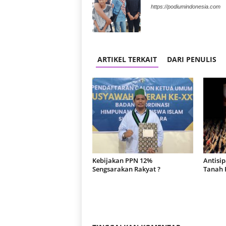
https://podiumindonesia.com
ARTIKEL TERKAIT
DARI PENULIS
Kebijakan PPN 12%
Antisi
Sengsarakan Rakyat ?
Tanah 