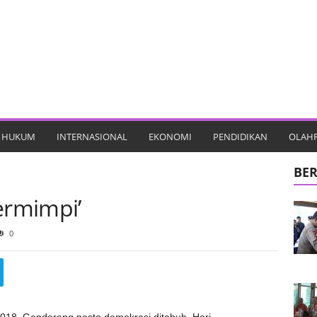
HUKUM
INTERNASIONAL
EKONOMI
PENDIDIKAN
OLAH
BER
ermimpi’
0