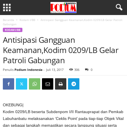
Beranda
Kodam I/BB
Antisipasi Gangguan Keamanan,Kodim 0209/LB Gelar Patroli
Gabungan
KODAM I/BB
Antisipasi Gangguan
Keamanan,Kodim 0209/LB Gelar
Patroli Gabungan
Penulis
Podium Indonesia
-
Juli 13, 2017
306
0
OKEBUNG|
Kodim 0209/LB beserta Subdenpom I/II Rantauprapat dan Pemkab
Labuhanbatu melaksanakan ‘Ceklis Point’ pada tiap-tiap Objek Vital
dan sebagai langkah memastikan secara langsung situasi serta