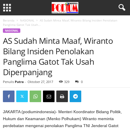
Beranda
NASIONAL
AS Sudah Minta Maaf, Wiranto Bilang Insiden Penolakan
Panglima Gatot Tak Usah...
NASIONAL
AS Sudah Minta Maaf, Wiranto
Bilang Insiden Penolakan
Panglima Gatot Tak Usah
Diperpanjang
Penulis
Putra
-
Oktober 27, 2017
329
0
JAKARTA (podiumindonesia)- Menteri Koordinator Bidang Politik,
Hukum dan Keamanan (Menko Polhukam) Wiranto meminta
perdebatan mengenai penolakan Panglima TNI Jenderal Gatot