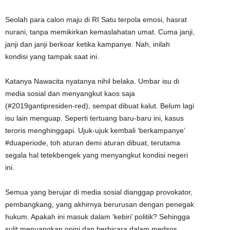
Seolah para calon maju di RI Satu terpola emosi, hasrat
nurani, tanpa memikirkan kemaslahatan umat. Cuma janji,
janji dan janji berkoar ketika kampanye. Nah, inilah
kondisi yang tampak saat ini.
Katanya Nawacita nyatanya nihil belaka. Umbar isu di
media sosial dan menyangkut kaos saja
(#2019gantipresiden-red), sempat dibuat kalut. Belum lagi
isu lain menguap. Seperti tertuang baru-baru ini, kasus
teroris menghinggapi. Ujuk-ujuk kembali ‘berkampanye’
#duaperiode, toh aturan demi aturan dibuat, terutama
segala hal tetekbengek yang menyangkut kondisi negeri
ini.
Semua yang berujar di media sosial dianggap provokator,
pembangkang, yang akhirnya berurusan dengan penegak
hukum. Apakah ini masuk dalam ‘kebiri’ politik? Sehingga
sulit menuangkan opini dan berbicara dalam medsos.