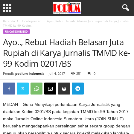
Beranda
Uncategorized
Ayo.., Rebut Hadiah Belasan Juta Rupiah di Karya Jurnalis
TMMD ke-99 Kodim...
UNCATEGORIZED
Ayo.., Rebut Hadiah Belasan Juta
Rupiah di Karya Jurnalis TMMD ke-
99 Kodim 0201/BS
Penulis
podium indonesia
-
Juli 4, 2017
251
0
MEDAN – Guna Menyikapi perlombaan Karya Jurnalistik yang
diadakan Kodim 0201/BS pada kegiatan TMMD ke-99 Tahun 2017
maka Jurnalis Online Indonesia Sumatera Utara (JOIN SUMUT)
berusaha mengedapankan persaingan sehat secara group dengan
menurunkan personilnya untuk secara kolektif melakukan langkah-