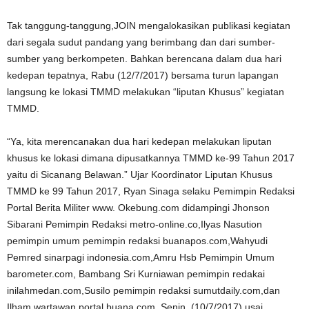
Tak tanggung-tanggung,JOIN mengalokasikan publikasi kegiatan
dari segala sudut pandang yang berimbang dan dari sumber-
sumber yang berkompeten. Bahkan berencana dalam dua hari
kedepan tepatnya, Rabu (12/7/2017) bersama turun lapangan
langsung ke lokasi TMMD melakukan “liputan Khusus” kegiatan
TMMD.
“Ya, kita merencanakan dua hari kedepan melakukan liputan
khusus ke lokasi dimana dipusatkannya TMMD ke-99 Tahun 2017
yaitu di Sicanang Belawan.” Ujar Koordinator Liputan Khusus
TMMD ke 99 Tahun 2017, Ryan Sinaga selaku Pemimpin Redaksi
Portal Berita Militer www. Okebung.com didampingi Jhonson
Sibarani Pemimpin Redaksi metro-online.co,Ilyas Nasution
pemimpin umum pemimpin redaksi buanapos.com,Wahyudi
Pemred sinarpagi indonesia.com,Amru Hsb Pemimpin Umum
barometer.com, Bambang Sri Kurniawan pemimpin redakai
inilahmedan.com,Susilo pemimpin redaksi sumutdaily.com,dan
Ilham wartawan portal buana.com, Senin. (10/7/2017) usai