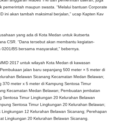
rapkan anggaran Mabes TNI dan pemerintah daerah, juga
k pemerintah maupun swasta. “Melalui bantuan Corporate
D ini akan tambah maksimal berjalan,” ucap Kapten Kav
usahaan yang ada di Kota Medan untuk ikutserta
na CSR. “Dana tersebut akan membantu kegiatan-
 0201/BS bersama masyarakat,” bebernya.
MMD 2017 untuk wilayah Kota Medan di kawasan
embukaan jalan baru sepanjang 500 meter × 5 meter di
elurahan Belawan Sicanang Kecamatan Medan Belawan;
ng 370 meter x 5 meter di Kampung Sentosa Timur
nang Kecamatan Medan Belawan; Pembuatan jembatan
g Sentosa Timur Lingkungan 20 Kelurahan Belawan
mpung Sentosa Timur Lingkungan 20 Kelurahan Belawan;
k Lingkungan 12 Kelurahan Belawan Sicanang; Perehapan
t Lingkungan 20 Kelurahan Belawan Sicanang.