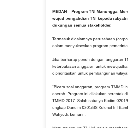
D
O
MEDAN – Program TNI Manunggal Memb
N
wujud pengabdian TNI kepada rakyatnya
E
dukungan semua stakeholder.
S
I
Termasuk didalamnya perusahaan (corpora
A
dalam menyukseskan program pemerintah 
|
g
e
Jika berharap penuh dengan anggaran TNI
r
keterbatasan anggaran untuk mewujudka
b
diprioritaskan untuk pembangunan wilayah
a
n
“Bicara soal anggaran, program TMMD i
g
daerah. Program ini dilakukan serentak di
k
TMMD 2017. Salah satunya Kodim 0201/
e
b
ungkap Dandim 0201/BS Kolonel Inf Bamba
e
Wahyudi, kemarin.
n
a