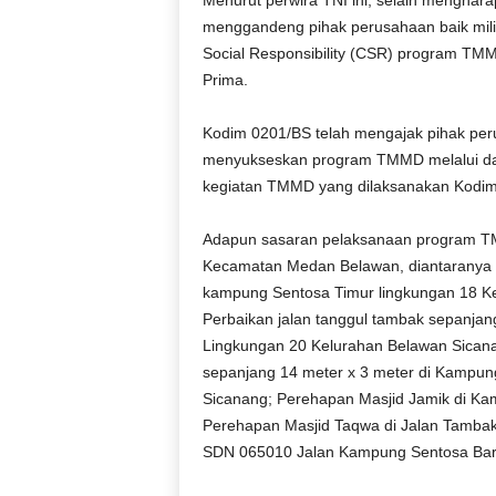
Menurut perwira TNI ini, selain mengha
r
menggandeng pihak perusahaan baik mili
a
Social Responsibility (CSR) program TMM
n
Prima.
Kodim 0201/BS telah mengajak pihak per
menyukseskan program TMMD melalui da
kegiatan TMMD yang dilaksanakan Kodim
Adapun sasaran pelaksanaan program T
Kecamatan Medan Belawan, diantaranya P
kampung Sentosa Timur lingkungan 18 K
Perbaikan jalan tanggul tambak sepanja
Lingkungan 20 Kelurahan Belawan Sica
sepanjang 14 meter x 3 meter di Kampun
Sicanang; Perehapan Masjid Jamik di Ka
Perehapan Masjid Taqwa di Jalan Tamba
SDN 065010 Jalan Kampung Sentosa Bara