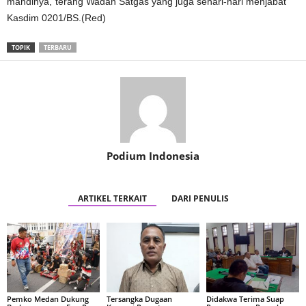
mandinya,”terang Wadan Satgas yang juga sehari-hari menjabat
Kasdim 0201/BS.(Red)
TOPIK
TERBARU
Podium Indonesia
ARTIKEL TERKAIT
DARI PENULIS
Pemko Medan Dukung
Tersangka Dugaan
Didakwa Terima Suap