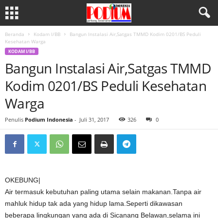
Beranda
Kodam I/BB
Bangun Instalasi Air,Satgas TMMD Kodim 0201/BS Peduli
Kesehatan Warga
KODAM I/BB
Bangun Instalasi Air,Satgas TMMD
Kodim 0201/BS Peduli Kesehatan
Warga
Penulis
Podium Indonesia
-
Juli 31, 2017
326
0
OKEBUNG|
Air termasuk kebutuhan paling utama selain makanan.Tanpa air
mahluk hidup tak ada yang hidup lama.Seperti dikawasan
beberapa lingkungan yang ada di Sicanang Belawan,selama ini