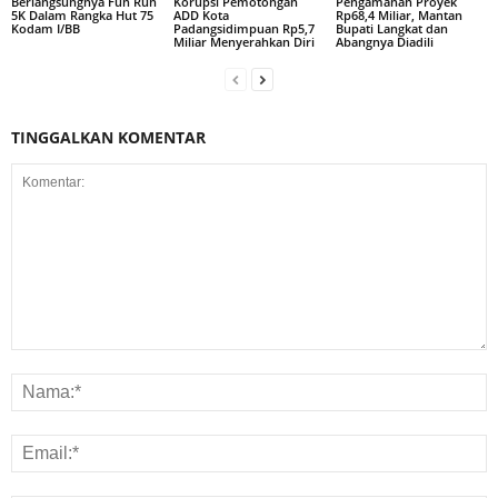
Berlangsungnya Fun Run
Korupsi Pemotongan
Pengamanan Proyek
5K Dalam Rangka Hut 75
ADD Kota
Rp68,4 Miliar, Mantan
Kodam I/BB
Padangsidimpuan Rp5,7
Bupati Langkat dan
Miliar Menyerahkan Diri
Abangnya Diadili
TINGGALKAN KOMENTAR