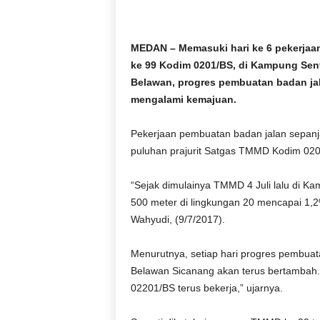
D
O
N
MEDAN – Memasuki hari ke 6 pekerja
E
ke 99 Kodim 0201/BS, di Kampung Se
S
Belawan, progres pembuatan badan jal
I
mengalami kemajuan.
A
|
g
Pekerjaan pembuatan badan jalan sepanj
e
puluhan prajurit Satgas TMMD Kodim 02
r
b
“Sejak dimulainya TMMD 4 Juli lalu di K
a
500 meter di lingkungan 20 mencapai 1,2%
n
Wahyudi, (9/7/2017).
g
k
e
Menurutnya, setiap hari progres pembuat
b
Belawan Sicanang akan terus bertambah
e
02201/BS terus bekerja,” ujarnya.
n
a