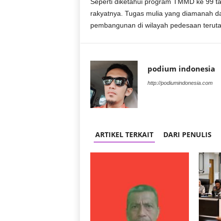
Seperti diketahui program TMMD ke 99 t
r
rakyatnya. Tugas mulia yang diamanah 
a
pembangunan di wilayah pedesaan terutam
n
podium indonesia
http://podiumindonesia.com
ARTIKEL TERKAIT
DARI PENULIS