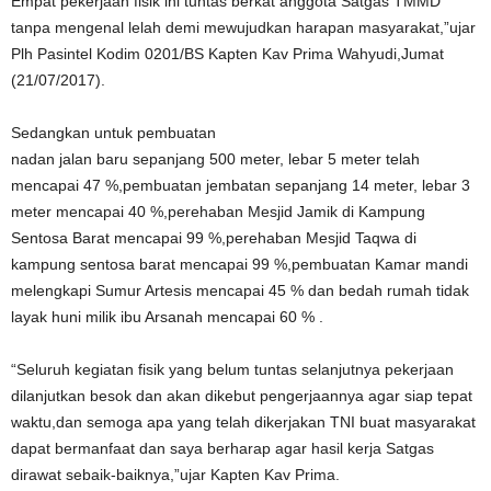
Empat pekerjaan fisik ini tuntas berkat anggota Satgas TMMD
tanpa mengenal lelah demi mewujudkan harapan masyarakat,”ujar
Plh Pasintel Kodim 0201/BS Kapten Kav Prima Wahyudi,Jumat
(21/07/2017).
Sedangkan untuk pembuatan
nadan jalan baru sepanjang 500 meter, lebar 5 meter telah
mencapai 47 %,pembuatan jembatan sepanjang 14 meter, lebar 3
meter mencapai 40 %,perehaban Mesjid Jamik di Kampung
Sentosa Barat mencapai 99 %,perehaban Mesjid Taqwa di
kampung sentosa barat mencapai 99 %,pembuatan Kamar mandi
melengkapi Sumur Artesis mencapai 45 % dan bedah rumah tidak
layak huni milik ibu Arsanah mencapai 60 % .
“Seluruh kegiatan fisik yang belum tuntas selanjutnya pekerjaan
dilanjutkan besok dan akan dikebut pengerjaannya agar siap tepat
waktu,dan semoga apa yang telah dikerjakan TNI buat masyarakat
dapat bermanfaat dan saya berharap agar hasil kerja Satgas
dirawat sebaik-baiknya,”ujar Kapten Kav Prima.