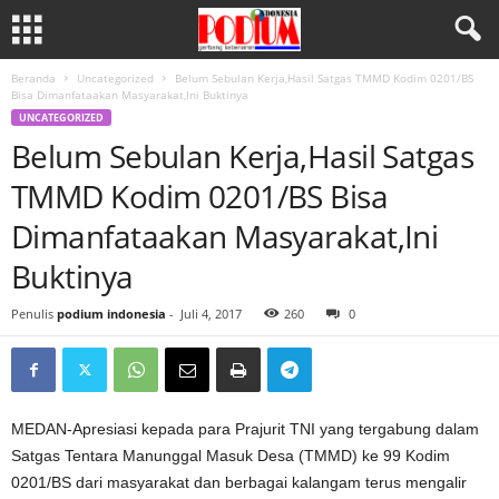
Beranda
Uncategorized
Belum Sebulan Kerja,Hasil Satgas TMMD Kodim 0201/BS
Bisa Dimanfataakan Masyarakat,Ini Buktinya
UNCATEGORIZED
Belum Sebulan Kerja,Hasil Satgas
TMMD Kodim 0201/BS Bisa
Dimanfataakan Masyarakat,Ini
Buktinya
Penulis
podium indonesia
-
Juli 4, 2017
260
0
MEDAN-Apresiasi kepada para Prajurit TNI yang tergabung dalam
Satgas Tentara Manunggal Masuk Desa (TMMD) ke 99 Kodim
0201/BS dari masyarakat dan berbagai kalangam terus mengalir