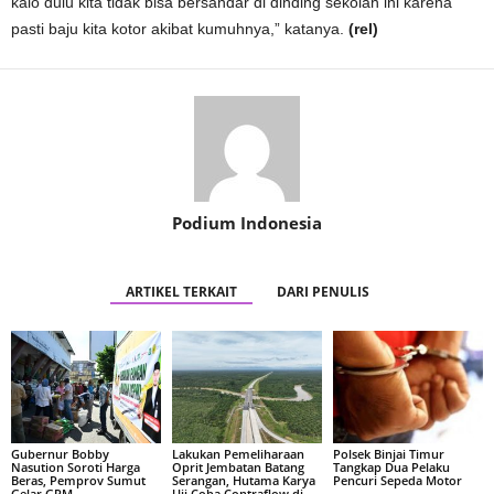
kalo dulu kita tidak bisa bersandar di dinding sekolah ini karena
pasti baju kita kotor akibat kumuhnya,” katanya.
(rel)
Podium Indonesia
ARTIKEL TERKAIT
DARI PENULIS
Gubernur Bobby
Lakukan Pemeliharaan
Polsek Binjai Timur
Nasution Soroti Harga
Oprit Jembatan Batang
Tangkap Dua Pelaku
Beras, Pemprov Sumut
Serangan, Hutama Karya
Pencuri Sepeda Motor
Gelar GPM
Uji Coba Contraflow di