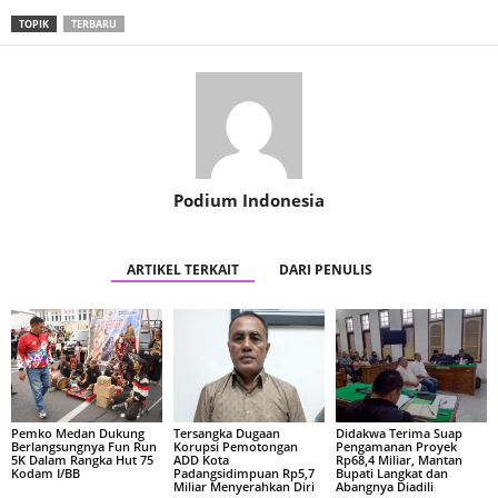
TOPIK
TERBARU
Podium Indonesia
ARTIKEL TERKAIT
DARI PENULIS
Pemko Medan Dukung
Tersangka Dugaan
Didakwa Terima Suap
Berlangsungnya Fun Run
Korupsi Pemotongan
Pengamanan Proyek
5K Dalam Rangka Hut 75
ADD Kota
Rp68,4 Miliar, Mantan
Kodam I/BB
Padangsidimpuan Rp5,7
Bupati Langkat dan
Miliar Menyerahkan Diri
Abangnya Diadili