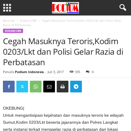
Beranda
Kodam I/BB
Cegah Masuknya Teroris,Kodim 0203/Lkt dan Polisi Gelar
Razia di Perbatasan
KODAM I/BB
Cegah Masuknya Teroris,Kodim
0203/Lkt dan Polisi Gelar Razia di
Perbatasan
Penulis
Podium Indonesia
-
Juli 3, 2017
335
0
OKEBUNG|
Untuk mengantisipasi kejahatan dan masuknya teroris ke wilayah
Sumut,Kodim 0203/Lkt beserta jajarannya dan Polres Langkat
serta instansi terkait menggelar razia di perbatasan dan lokasi