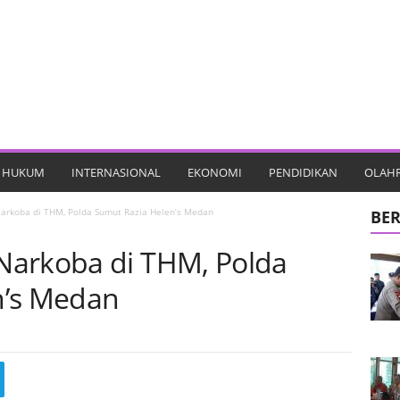
HUKUM
INTERNASIONAL
EKONOMI
PENDIDIKAN
OLAH
arkoba di THM, Polda Sumut Razia Helen’s Medan
BER
Narkoba di THM, Polda
n’s Medan