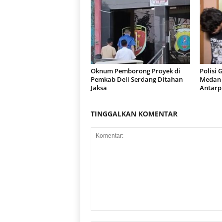
Oknum Pemborong Proyek di
Polisi 
Pemkab Deli Serdang Ditahan
Medan 
Jaksa
Antarp
TINGGALKAN KOMENTAR