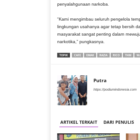
penyalahgunaan narkoba.
“Kami mengimbau seluruh pengelola tempa
lingkungan usahanya agar tetap bersih da
masyarakat sangat penting dalam mewuj
narkotika,” pungkasnya.
TOPIK
CAFE
EMAK
RAZIA
RICO
THM
W
Putra
https://podiumindonesia.com
ARTIKEL TERKAIT
DARI PENULIS