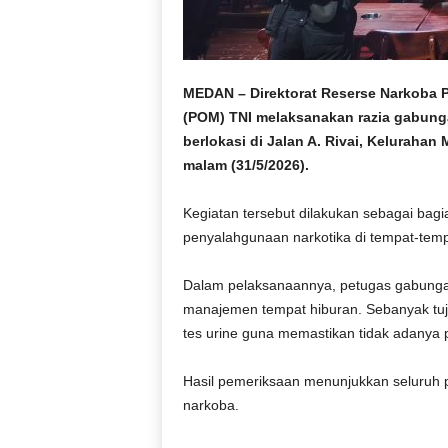
r
a
n
MEDAN – Direktorat Reserse Narkoba Po
(POM) TNI melaksanakan razia gabung
berlokasi di Jalan A. Rivai, Keluraha
malam (31/5/2026).
Kegiatan tersebut dilakukan sebagai bag
penyalahgunaan narkotika di tempat-tem
Dalam pelaksanaannya, petugas gabung
manajemen tempat hiburan. Sebanyak tuju
tes urine guna memastikan tidak adanya 
Hasil pemeriksaan menunjukkan seluruh p
narkoba.