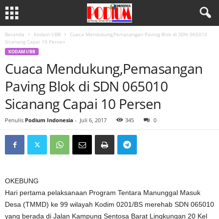
Beranda
Kodam I/BB
Cuaca Mendukung,Pemasangan Paving Blok di SDN 065010
Sicanang Capai 10 Persen
KODAM I/BB
Cuaca Mendukung,Pemasangan
Paving Blok di SDN 065010
Sicanang Capai 10 Persen
Penulis
Podium Indonesia
-
Juli 6, 2017
345
0
OKEBUNG
Hari pertama pelaksanaan Program Tentara Manunggal Masuk
Desa (TMMD) ke 99 wilayah Kodim 0201/BS merehab SDN 065010
yang berada di Jalan Kampung Sentosa Barat Lingkungan 20 Kel