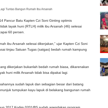
 Pancur Batu Kapten Czi Soni Ginting optimis
dak layak huni (RTLH) milik ibu Arsanah (46) selesai
apai 60 persen.
ah ibu Arsanah selesai dikerjakan,” ujar Kapten Czi Soni
sai tinjau Satuan Tugas (satgas) bedah rumah kampung
ng dikerjakan bukanlah bedah rumah biasa, dikarenakan
k huni milik Arsanah tidak bisa dipakai lagi.
u bahannya sudah lapuk dan sebagian besar dari batang
menunjuk tumpukan kayu lapuk di belakang bangunan rumah
ahun 2017 Kodim 0201/BS sudah agendakan program