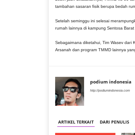
r
tambahan sasaran fisik berupa bedah ru
a
n
Setelah seminggu ini selesai merampun
rumah lainnya di kampung Sentosa Barat i
Sebagaimana diketahui, Tim Wasev dari
Arsanah dan program TMMD lainnya yang 
podium indonesia
http://podiumindonesia.com
ARTIKEL TERKAIT
DARI PENULIS