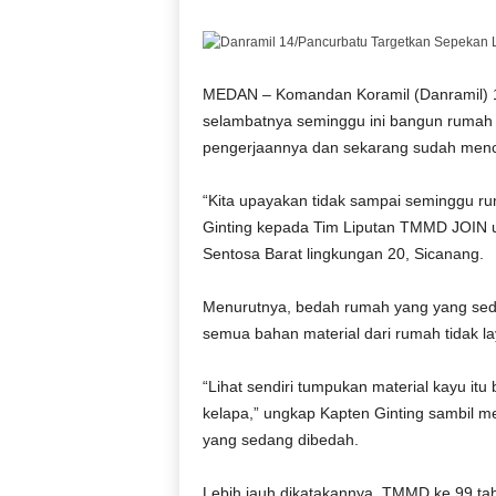
D
O
N
E
MEDAN – Komandan Koramil (Danramil) 14
S
selambatnya seminggu ini bangun rumah ti
I
pengerjaannya dan sekarang sudah menc
A
|
“Kita upayakan tidak sampai seminggu rum
g
Ginting kepada Tim Liputan TMMD JOIN u
e
r
Sentosa Barat lingkungan 20, Sicanang.
b
a
Menurutnya, bedah rumah yang yang seda
n
semua bahan material dari rumah tidak laya
g
k
“Lihat sendiri tumpukan material kayu it
e
kelapa,” ungkap Kapten Ginting sambil 
b
e
yang sedang dibedah.
n
a
Lebih jauh dikatakannya, TMMD ke 99 t