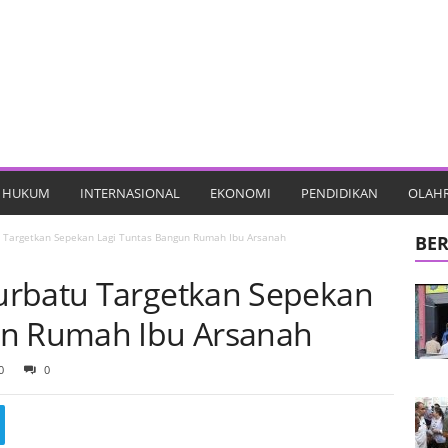
HUKUM
INTERNASIONAL
EKONOMI
PENDIDIKAN
OLAH
 Targetkan Sepekan Lagi Tuntas Bangun Rumah Ibu Arsanah
BER
urbatu Targetkan Sepekan
un Rumah Ibu Arsanah
0
0