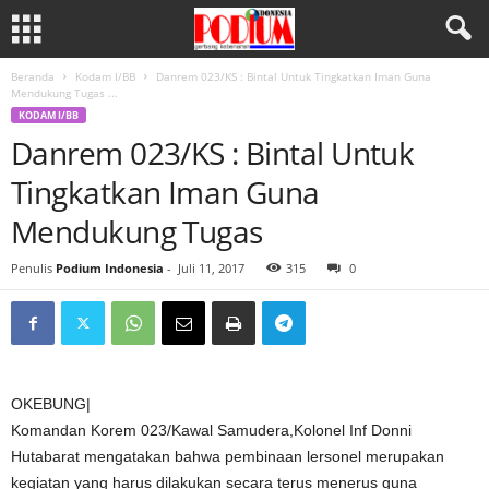
Beranda
Kodam I/BB
Danrem 023/KS : Bintal Untuk Tingkatkan Iman Guna
Mendukung Tugas ...
KODAM I/BB
Danrem 023/KS : Bintal Untuk
Tingkatkan Iman Guna
Mendukung Tugas
Penulis
Podium Indonesia
-
Juli 11, 2017
315
0
OKEBUNG|
Komandan Korem 023/Kawal Samudera,Kolonel Inf Donni
Hutabarat mengatakan bahwa pembinaan lersonel merupakan
kegiatan yang harus dilakukan secara terus menerus guna