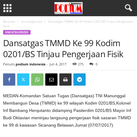
Beranda
Uncategorized
Dansatgas TMMD Ke 99 Kodim 0201/BS Tinjau Pengerjaan
Fisik
UNCATEGORIZED
Dansatgas TMMD Ke 99 Kodim
0201/BS Tinjau Pengerjaan Fisik
Penulis
podium indonesia
-
Juli 4, 2017
275
0
MEDAN-Komandan Satuan Tugas (Dansatgas) TNI Manunggal
Membangun Desa (TMMD) ke 99 wilayah Kodim 0201/BS,Kolonel
Inf Bambang Herqutanto didamping Pasiterdim 0201/BS Mayor Inf
Budi Oktavian meninjau langsung pengerjaan fisik sasaran TMMD
ke 99 di kawasan Sicanang Belawan,Jumat (07/07/2017).