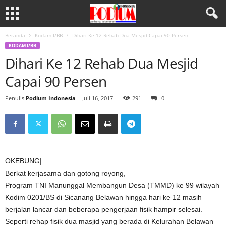
Beranda
Kodam I/BB
Dihari Ke 12 Rehab Dua Mesjid Capai 90 Persen
KODAM I/BB
Dihari Ke 12 Rehab Dua Mesjid
Capai 90 Persen
Penulis
Podium Indonesia
-
Juli 16, 2017
291
0
OKEBUNG|
Berkat kerjasama dan gotong royong,
Program TNI Manunggal Membangun Desa (TMMD) ke 99 wilayah
Kodim 0201/BS di Sicanang Belawan hingga hari ke 12 masih
berjalan lancar dan beberapa pengerjaan fisik hampir selesai.
Seperti rehap fisik dua masjid yang berada di Kelurahan Belawan