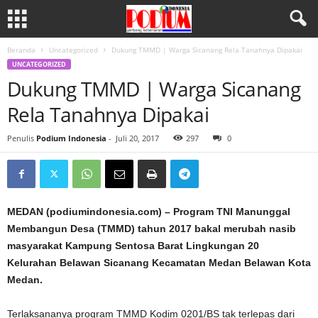
Beranda
Uncategorized
Dukung TMMD | Warga Sicanang Rela Tanahnya Dipakai
UNCATEGORIZED
Dukung TMMD | Warga Sicanang
Rela Tanahnya Dipakai
Penulis
Podium Indonesia
-
Juli 20, 2017
297
0
MEDAN (podiumindonesia.com) – Program TNI Manunggal
Membangun Desa (TMMD) tahun 2017 bakal merubah nasib
masyarakat Kampung Sentosa Barat Lingkungan 20
Kelurahan Belawan Sicanang Kecamatan Medan Belawan Kota
Medan.
Terlaksananya program TMMD Kodim 0201/BS tak terlepas dari