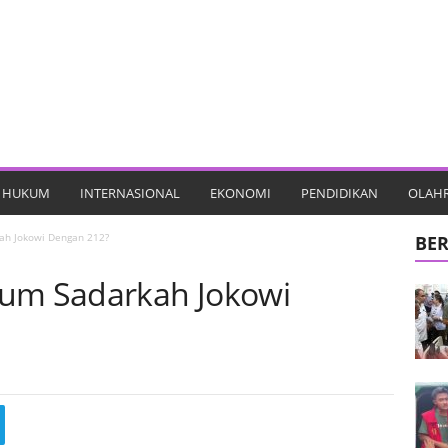
HUKUM
INTERNASIONAL
EKONOMI
PENDIDIKAN
OLAH
ah Jokowi Dengan 212?
BER
lum Sadarkah Jokowi