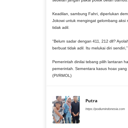
sebelah jangan pakai politik belah bambu.
r
a
Keadilan, sambung Fahri, diperlukan de
n
Jokowi untuk mengingat gelombang aksi 
tidak adil.
“Belum sadar dengan 411, 212 dll? Ayolah
berbuat tidak adil. Itu melukai diri sendiri,
Pemerintah dinilai tebang pilih lantaran
pemerintah. Sementara kasus hoax yang m
(PI/RMOL)
Putra
https://podiumindonesia.com