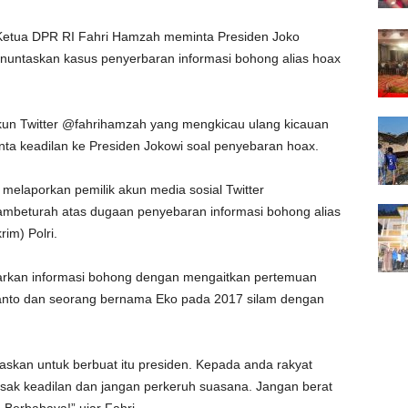
Ketua DPR RI Fahri Hamzah meminta Presiden Joko
enuntaskan kasus penyerbaran informasi bohong alias hoax
kun Twitter @fahrihamzah yang mengkicau ulang kicauan
ta keadilan ke Presiden Jokowi soal penyebaran hoax.
a melaporkan pemilik akun media sosial Twitter
beturah atas dugaan penyebaran informasi bohong alias
im) Polri.
ebarkan informasi bohong dengan mengaitkan pertemuan
anto dan seorang bernama Eko pada 2017 silam dengan
askan untuk berbuat itu presiden. Kepada anda rakyat
ak keadilan dan jangan perkeruh suasana. Jangan berat