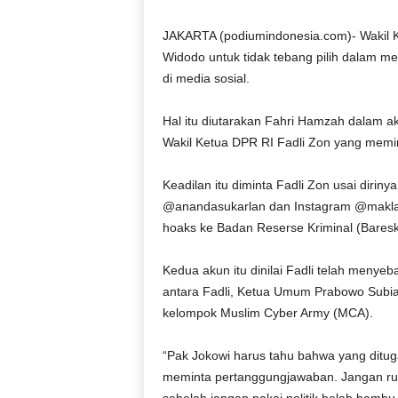
D
O
JAKARTA (podiumindonesia.com)- Wakil 
N
Widodo untuk tidak tebang pilih dalam m
E
di media sosial.
S
I
Hal itu diutarakan Fahri Hamzah dalam a
A
Wakil Ketua DPR RI Fadli Zon yang memin
|
g
e
Keadilan itu diminta Fadli Zon usai diriny
r
@anandasukarlan dan Instagram @maklam
b
hoaks ke Badan Reserse Kriminal (Bareskr
a
n
Kedua akun itu dinilai Fadli telah meny
g
antara Fadli, Ketua Umum Prabowo Subi
k
kelompok Muslim Cyber Army (MCA).
e
b
e
“Pak Jokowi harus tahu bahwa yang ditug
n
meminta pertanggungjawaban. Jangan rus
a