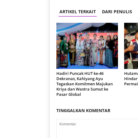
ARTIKEL TERKAIT
DARI PENULIS
Hadiri Puncak HUT ke-46
Hutama
Dekranas, Kahiyang Ayu
Hindari
Tegaskan Komitmen Majukan
Permai
Kriya dan Wastra Sumut ke
Pasar Global
TINGGALKAN KOMENTAR