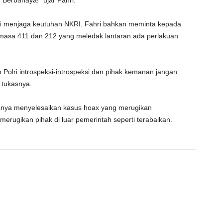
 Berbahaya!” ujar Fahri.
mi menjaga keutuhan NKRI. Fahri bahkan meminta kepada
masa 411 dan 212 yang meledak lantaran ada perlakuan
 Polri introspeksi-introspeksi dan pihak kemanan jangan
” tukasnya.
 hanya menyelesaikan kasus hoax yang merugikan
erugikan pihak di luar pemerintah seperti terabaikan.