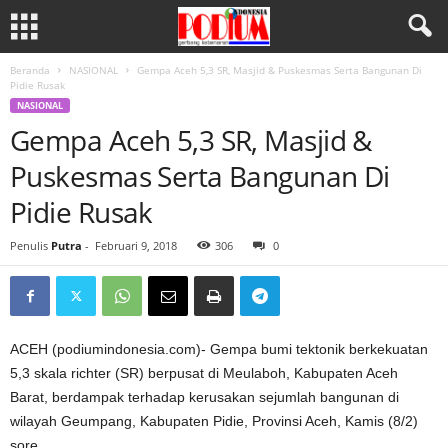
Beranda
NASIONAL
Gempa Aceh 5,3 SR, Masjid & Puskesmas Serta Bangunan Di
Pidie Rusak
NASIONAL
Gempa Aceh 5,3 SR, Masjid &
Puskesmas Serta Bangunan Di
Pidie Rusak
Penulis
Putra
-
Februari 9, 2018
306
0
ACEH (podiumindonesia.com)- Gempa bumi tektonik berkekuatan
5,3 skala richter (SR) berpusat di Meulaboh, Kabupaten Aceh
Barat, berdampak terhadap kerusakan sejumlah bangunan di
wilayah Geumpang, Kabupaten Pidie, Provinsi Aceh, Kamis (8/2)
sore.