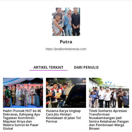
Putra
https://podiumindonesia.com
ARTIKEL TERKAIT
DARI PENULIS
Hadiri Puncak HUT ke-46
Hutama Karya Ungkap
Titiek Soeharto Apresiasi
Dekranas, Kahiyang Ayu
Cara Jitu Hindari
Transformasi
Tegaskan Komitmen
Kecelakaan di Jalan Tol
Nusakambangan Jadi
Majukan Kriya dan
Permai
Sentra Ketahanan Pangan
Wastra Sumut ke Pasar
dan Pembinaan Warga
Global
Binaan