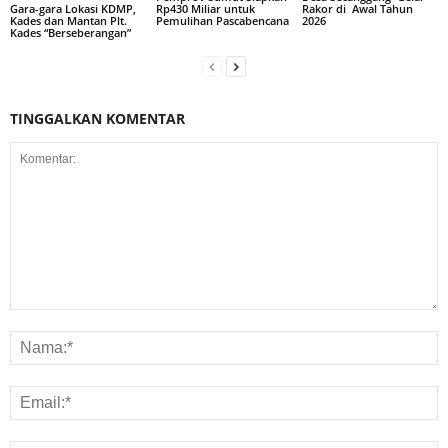
Rp430 Miliar untuk
Rakor di Awal Tahun
Gara-gara Lokasi KDMP,
Pemulihan Pascabencana
2026
Kades dan Mantan Plt.
Kades “Berseberangan”
TINGGALKAN KOMENTAR