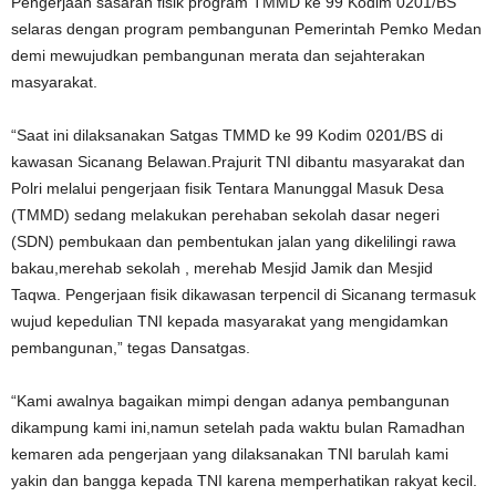
Pengerjaan sasaran fisik program TMMD ke 99 Kodim 0201/BS
selaras dengan program pembangunan Pemerintah Pemko Medan
demi mewujudkan pembangunan merata dan sejahterakan
masyarakat.
“Saat ini dilaksanakan Satgas TMMD ke 99 Kodim 0201/BS di
kawasan Sicanang Belawan.Prajurit TNI dibantu masyarakat dan
Polri melalui pengerjaan fisik Tentara Manunggal Masuk Desa
(TMMD) sedang melakukan perehaban sekolah dasar negeri
(SDN) pembukaan dan pembentukan jalan yang dikelilingi rawa
bakau,merehab sekolah , merehab Mesjid Jamik dan Mesjid
Taqwa. Pengerjaan fisik dikawasan terpencil di Sicanang termasuk
wujud kepedulian TNI kepada masyarakat yang mengidamkan
pembangunan,” tegas Dansatgas.
“Kami awalnya bagaikan mimpi dengan adanya pembangunan
dikampung kami ini,namun setelah pada waktu bulan Ramadhan
kemaren ada pengerjaan yang dilaksanakan TNI barulah kami
yakin dan bangga kepada TNI karena memperhatikan rakyat kecil.