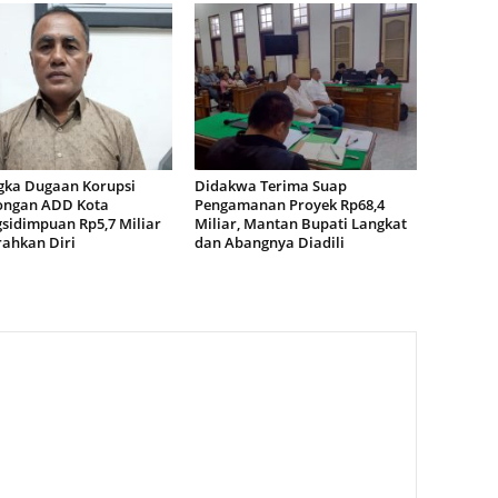
gka Dugaan Korupsi
Didakwa Terima Suap
ngan ADD Kota
Pengamanan Proyek Rp68,4
sidimpuan Rp5,7 Miliar
Miliar, Mantan Bupati Langkat
ahkan Diri
dan Abangnya Diadili