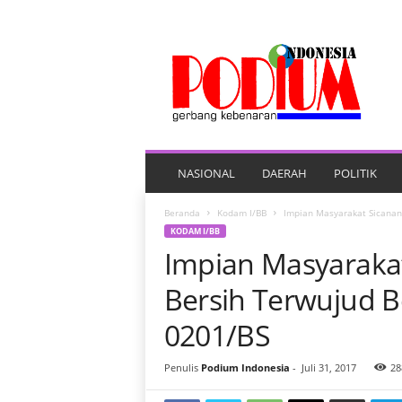
P
O
R
T
A
L
B
E
NASIONAL
DAERAH
POLITIK
R
I
Beranda
Kodam I/BB
Impian Masyarakat Sicanan
T
KODAM I/BB
A
Impian Masyarakat
P
O
Bersih Terwujud 
D
I
0201/BS
U
M
Penulis
Podium Indonesia
-
Juli 31, 2017
28
I
N