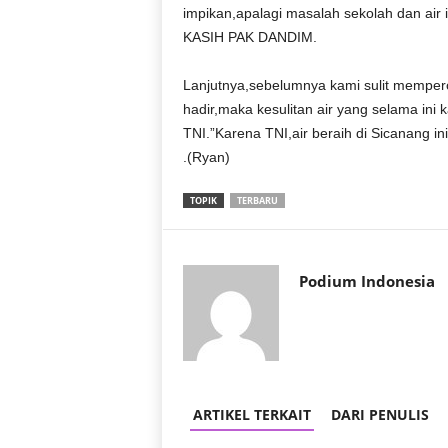
r
impikan,apalagi masalah sekolah dan ai
a
KASIH PAK DANDIM.
n
Lanjutnya,sebelumnya kami sulit memper
hadir,maka kesulitan air yang selama ini 
TNI.”Karena TNI,air beraih di Sicanang i
.(Ryan)
TOPIK
TERBARU
Podium Indonesia
ARTIKEL TERKAIT
DARI PENULIS