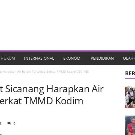
HUKUM
INTERNASIONAL
EKONOMI
PENDIDIKAN
OLAH
g Harapkan Air Bersih Terwujud Berkat TMMD Kodim 0201/BS
BER
 Sicanang Harapkan Air
Berkat TMMD Kodim
8
0