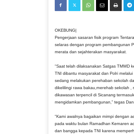
D
O
N
E
S
OKEBUNG|
I
Pengerjaan sasaran fisik program Tent
A
selaras dengan program pembangunan 
|
merata dan sejahterakan masyarakat.
g
e
“Saat telah dilaksanakan Satgas TMMD k
r
TNI dibantu masyarakat dan Polri melalu
b
a
sedang melakukan perehaban sekolah da
n
dikelilingi rawa bakau,merehab sekolah ,
g
dikawasan terpencil di Sicanang termasu
k
mengidamkan pembangunan,” tegas Dan
e
b
“Kami awalnya bagaikan mimpi dengan a
e
pada waktu bulan Ramadhan Kemaren ada 
n
a
dan bangga kepada TNI karena memperha