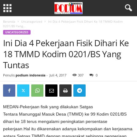
Beranda
Uncategorized
Ini Dia 4 Pekerjaan Fisik Dihari Ke 18 TMMD Kodim
0201/BS Yang...
UNCATEGORIZED
Ini Dia 4 Pekerjaan Fisik Dihari Ke
18 TMMD Kodim 0201/BS Yang
Tuntas
Penulis
podium indonesia
-
Juli 4, 2017
307
0
MEDAN-Pekerjaan fisik yang dilakukan Satgas
Tentara Manunggal Masuk Desa (TMMD) ke 99 Kodim 0201/BS
dihari ke 18 terus mengalami peningkatan persentase
pekerjaan.Hal itu dikarenakan adanya kekompakan dan kerjasama
antara Satgas TMMD dengan masyarakat sehingga pengerjaan