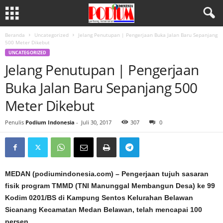
Beranda
Uncategorized
Jelang Penutupan | Pengerjaan Buka Jalan Baru Sepanjang
500 Meter Dikebut
UNCATEGORIZED
Jelang Penutupan | Pengerjaan
Buka Jalan Baru Sepanjang 500
Meter Dikebut
Penulis
Podium Indonesia
-
Juli 30, 2017
307
0
MEDAN (podiumindonesia.com) – Pengerjaan tujuh sasaran
fisik program TMMD (TNI Manunggal Membangun Desa) ke 99
Kodim 0201/BS di Kampung Sentos Kelurahan Belawan
Sicanang Kecamatan Medan Belawan, telah mencapai 100
persen.