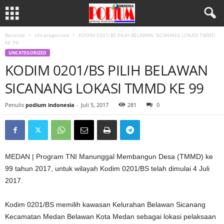
Beranda
Uncategorized
KODIM 0201/BS PILIH BELAWAN SICANANG LOKASI TMMD
KE 99
UNCATEGORIZED
KODIM 0201/BS PILIH BELAWAN
SICANANG LOKASI TMMD KE 99
Penulis
podium indonesia
-
Juli 5, 2017
281
0
MEDAN | Program TNI Manunggal Membangun Desa (TMMD) ke
99 tahun 2017, untuk wilayah Kodim 0201/BS telah dimulai 4 Juli
2017.
Kodim 0201/BS memilih kawasan Kelurahan Belawan Sicanang
Kecamatan Medan Belawan Kota Medan sebagai lokasi pelaksaan