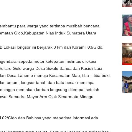
membantu para warga yang tertimpa musibah bencana
camatan Gido,Kabupaten Nias Induk,Sumatera Utara
.Lokasi longsor ini berjarak 3 km dari Koramil 03/Gido.
endarai sepeda motor ketepatan melintas dilokasi
Yuliaro Gulo warga Desa Siwalu Banua dan Kasieli Laia
ari Desa Lahemo menuju Kecamatan Mau, tiba – tiba bukit
alan umum, longsor tanah dan batu besar menimpa
 sehingga memakan korban langsung ditempat setelah
/Kawal Samudra Mayor Arm Ojak Simarmata,Minggu
il 02/Gido dan Babinsa yang menerima informasi ada