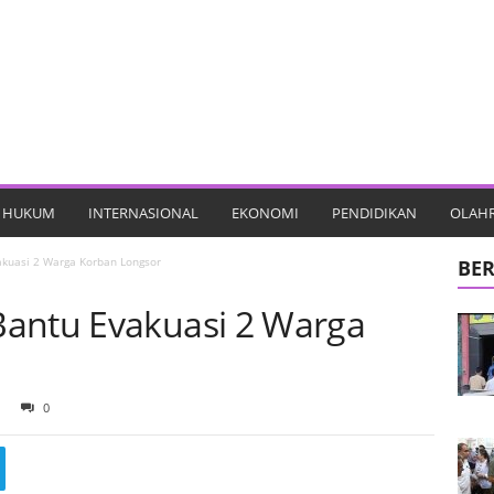
HUKUM
INTERNASIONAL
EKONOMI
PENDIDIKAN
OLAH
kuasi 2 Warga Korban Longsor
BER
Bantu Evakuasi 2 Warga
0