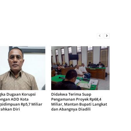
gka Dugaan Korupsi
Didakwa Terima Suap
ngan ADD Kota
Pengamanan Proyek Rp68,4
sidimpuan Rp5,7 Miliar
Miliar, Mantan Bupati Langkat
ahkan Diri
dan Abangnya Diadili