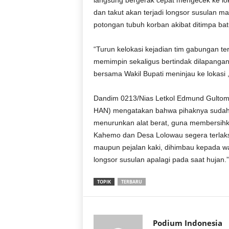
langsung bergerak cepat mengecek ke l
r
dan takut akan terjadi longsor susulan m
a
potongan tubuh korban akibat ditimpa bat
n
“Turun kelokasi kejadian tim gabungan te
memimpin sekaligus bertindak dilapanga
bersama Wakil Bupati meninjau ke lokasi
Dandim 0213/Nias Letkol Edmund Gultom 
HAN) mengatakan bahwa pihaknya sudah 
menurunkan alat berat, guna membersihk
Kahemo dan Desa Lolowau segera terlaksa
maupun pejalan kaki, dihimbau kepada wa
longsor susulan apalagi pada saat hujan
TOPIK
TERBARU
Podium Indonesia