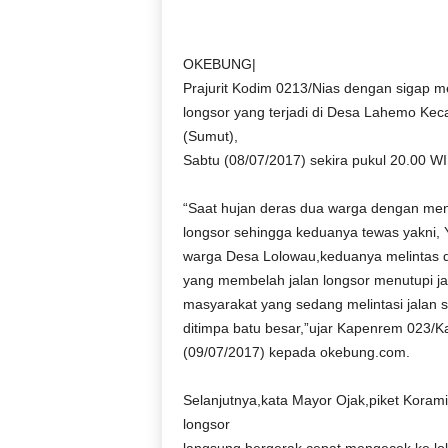
D
O
N
OKEBUNG|
E
Prajurit Kodim 0213/Nias dengan sigap 
S
longsor yang terjadi di Desa Lahemo Ke
I
(Sumut),
A
Sabtu (08/07/2017) sekira pukul 20.00 WIB
|
g
e
“Saat hujan deras dua warga dengan meng
r
longsor sehingga keduanya tewas yakni, 
b
warga Desa Lolowau,keduanya melintas d
a
yang membelah jalan longsor menutupi j
n
masyarakat yang sedang melintasi jalan
g
ditimpa batu besar,”ujar Kapenrem 023
k
(09/07/2017) kepada okebung.com.
e
b
e
Selanjutnya,kata Mayor Ojak,piket Koram
n
longsor
a