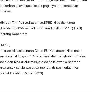
okasi bersama masyarakat. Namun,dikarenakan malam hari
aka korban di evakuasi besok pagi nya dan pencarian
u besar.
rdiri dari TNI,Polres,Basarnas,BPBD Nias dan yang
n,Dandim 0213/Nias Letkol Edmund Gultom M.Si ( HAN)
 ,”terang Kapenrem.
M.Si (
berkoordinasi dengan Dinas PU Kabupaten Nias untuk
an material longsor. “Diharapkan jalan penghubung Desa
na dan bisa dilalui masyarakat baik lewat kendaraan
rga untuk selalu waspada mengantisipasi terjadinya
.” sebut Dandim (Penrem 023)