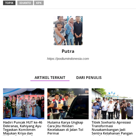
TOPIK
IDIANTO
KPK
Putra
https://podiumindonesia.com
ARTIKEL TERKAIT
DARI PENULIS
Hadiri Puncak HUT ke-46
Hutama Karya Ungkap
Titiek Soeharto Apresiasi
Dekranas, Kahiyang Ayu
Cara Jitu Hindari
Transformasi
Tegaskan Komitmen
Kecelakaan di Jalan Tol
Nusakambangan Jadi
Majukan Kriya dan
Permai
Sentra Ketahanan Pangan