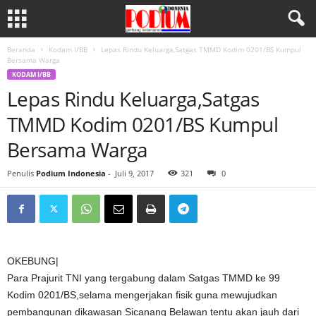
Beranda
Kodam I/BB
Lepas Rindu Keluarga,Satgas TMMD Kodim 0201/BS Kumpul
Bersama Warga
KODAM I/BB
Lepas Rindu Keluarga,Satgas
TMMD Kodim 0201/BS Kumpul
Bersama Warga
Penulis
Podium Indonesia
-
Juli 9, 2017
321
0
OKEBUNG|
Para Prajurit TNI yang tergabung dalam Satgas TMMD ke 99
Kodim 0201/BS,selama mengerjakan fisik guna mewujudkan
pembangunan dikawasan Sicanang Belawan tentu akan jauh dari