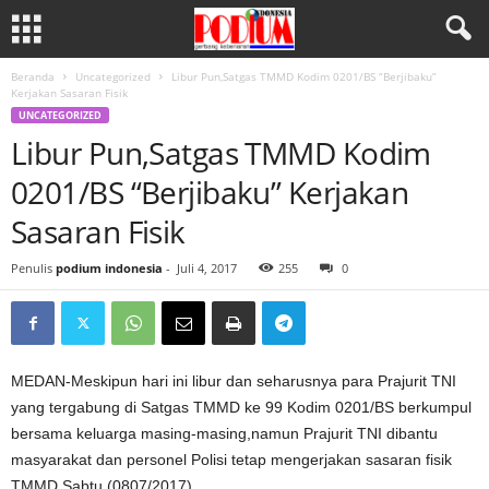
Beranda
Uncategorized
Libur Pun,Satgas TMMD Kodim 0201/BS “Berjibaku”
Kerjakan Sasaran Fisik
UNCATEGORIZED
Libur Pun,Satgas TMMD Kodim
0201/BS “Berjibaku” Kerjakan
Sasaran Fisik
Penulis
podium indonesia
-
Juli 4, 2017
255
0
MEDAN-Meskipun hari ini libur dan seharusnya para Prajurit TNI
yang tergabung di Satgas TMMD ke 99 Kodim 0201/BS berkumpul
bersama keluarga masing-masing,namun Prajurit TNI dibantu
masyarakat dan personel Polisi tetap mengerjakan sasaran fisik
TMMD,Sabtu (0807/2017).