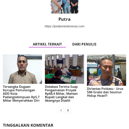
Putra
https://podiumindonesia.com
ARTIKEL TERKAIT
DARI PENULIS
Tersangka Dugaan
Didakwa Terima Suap
Dirlantas Poldasu : Urus
Korupsi Pemotongan
Pengamanan Proyek
SIM Gratis dan Seumur
ADD Kota
Rp68,4 Miliar, Mantan
Hidup Hoax!!!
Padangsidimpuan Rp5,7
Bupati Langkat dan
Miliar Menyerahkan Diri
Abangnya Diadili
TINGGALKAN KOMENTAR