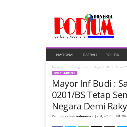
P
O
R
T
A
L
B
E
NASIONAL
DAERAH
POLITIK
R
I
Beranda
Uncategorized
Mayor Inf Budi : Satgas
T
UNCATEGORIZED
A
Mayor Inf Budi :
P
O
0201/BS Tetap Se
D
I
Negara Demi Raky
U
M
Penulis
podium indonesia
-
Juli 4, 2017
294
I
N