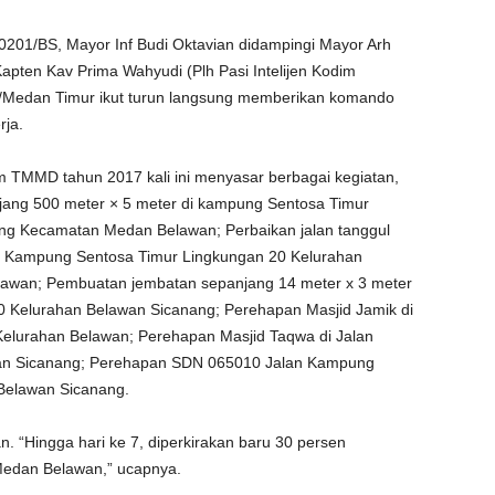
m 0201/BS, Mayor Inf Budi Oktavian didampingi Mayor Arh
Kapten Kav Prima Wahyudi (Plh Pasi Intelijen Kodim
2/Medan Timur ikut turun langsung memberikan komando
rja.
m TMMD tahun 2017 kali ini menyasar berbagai kegiatan,
jang 500 meter × 5 meter di kampung Sentosa Timur
ng Kecamatan Medan Belawan; Perbaikan jalan tanggul
i Kampung Sentosa Timur Lingkungan 20 Kelurahan
wan; Pembuatan jembatan sepanjang 14 meter x 3 meter
 Kelurahan Belawan Sicanang; Perehapan Masjid Jamik di
elurahan Belawan; Perehapan Masjid Taqwa di Jalan
an Sicanang; Perehapan SDN 065010 Jalan Kampung
Belawan Sicanang.
n. “Hingga hari ke 7, diperkirakan baru 30 persen
edan Belawan,” ucapnya.