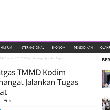
HUKUM
INTERNASIONAL
EKONOMI
PENDIDIKAN
OLAH
 TMMD Kodim 0201/BS Tetap Semangat Jalankan Tugas...
BER
 Satgas TMMD Kodim
mangat Jalankan Tugas
at
0