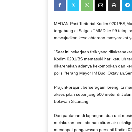
D
O
N
E
MEDAN-Pasi Teritorial Kodim 0201/BS,Mayo
S
tergabung di Satgas TMMD ke 99 tetap 
I
mewujudkan kesejahteraan masyarakat ya
A
|
“Saat ini pekerjaan fisik yang dilaksan
g
Kodim 0201/BS memasuki hari ketujuh ter
e
dikarenakan adanya kekompokan dan ker
r
b
polisi,”terang Mayor Inf Budi Oktavian,Se
a
n
Prajurit-prajurit berseragam loreng itu 
g
akses jalan sepanjang 500 meter di Jal
k
Belawan Sicanang.
e
b
Dari pantauan di lapangan, dua unit mesin
e
n
melakukan penimbunan aliran air sekaligu
a
mendapat pengawasan personil Kodim 02