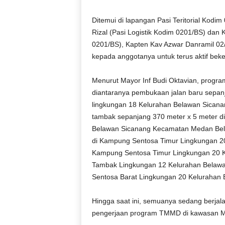
r
a
Ditemui di lapangan Pasi Teritorial Kodi
n
Rizal (Pasi Logistik Kodim 0201/BS) dan 
0201/BS), Kapten Kav Azwar Danramil 0
kepada anggotanya untuk terus aktif beke
Menurut Mayor Inf Budi Oktavian, progra
diantaranya pembukaan jalan baru sepan
lingkungan 18 Kelurahan Belawan Sicana
tambak sepanjang 370 meter x 5 meter d
Belawan Sicanang Kecamatan Medan Bela
di Kampung Sentosa Timur Lingkungan 20
Kampung Sentosa Timur Lingkungan 20 K
Tambak Lingkungan 12 Kelurahan Belaw
Sentosa Barat Lingkungan 20 Kelurahan 
Hingga saat ini, semuanya sedang berjala
pengerjaan program TMMD di kawasan M