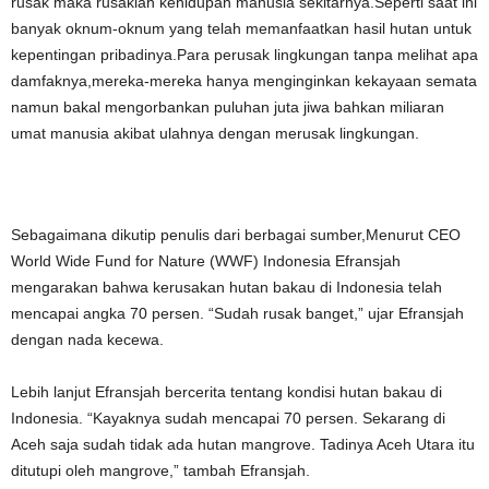
rusak maka rusaklah kehidupan manusia sekitarnya.Seperti saat ini
banyak oknum-oknum yang telah memanfaatkan hasil hutan untuk
kepentingan pribadinya.Para perusak lingkungan tanpa melihat apa
damfaknya,mereka-mereka hanya menginginkan kekayaan semata
namun bakal mengorbankan puluhan juta jiwa bahkan miliaran
umat manusia akibat ulahnya dengan merusak lingkungan.
Sebagaimana dikutip penulis dari berbagai sumber,Menurut CEO
World Wide Fund for Nature (WWF) Indonesia Efransjah
mengarakan bahwa kerusakan hutan bakau di Indonesia telah
mencapai angka 70 persen. “Sudah rusak banget,” ujar Efransjah
dengan nada kecewa.
Lebih lanjut Efransjah bercerita tentang kondisi hutan bakau di
Indonesia. “Kayaknya sudah mencapai 70 persen. Sekarang di
Aceh saja sudah tidak ada hutan mangrove. Tadinya Aceh Utara itu
ditutupi oleh mangrove,” tambah Efransjah.