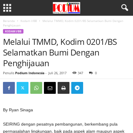
Beranda
Kodam I/BB
Melalui TMMD, Kodim 0201/BS Selamatkan Bumi Dengan
Penghijauan
KODAM I/BB
Melalui TMMD, Kodim 0201/BS
Selamatkan Bumi Dengan
Penghijauan
Penulis
Podium Indonesia
-
Juli 26, 2017
347
0
By Ryan Sinaga
SEIRING dengan pesatnya pembangunan, berkembang pula
permasalahan lingkungan, baik pada aspek alam maupun aspek