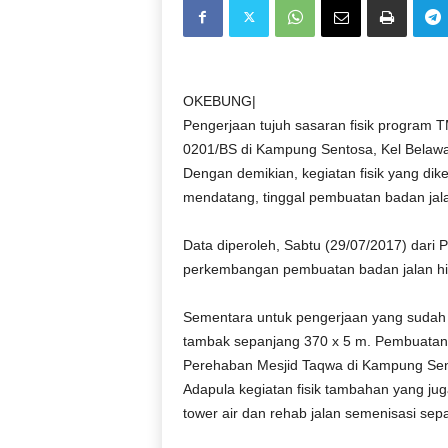
D
O
N
E
S
OKEBUNG|
I
Pengerjaan tujuh sasaran fisik progra
A
0201/BS di Kampung Sentosa, Kel Belawa
|
Dengan demikian, kegiatan fisik yang d
g
mendatang, tinggal pembuatan badan jala
e
r
Data diperoleh, Sabtu (29/07/2017) dari 
b
a
perkembangan pembuatan badan jalan hin
n
g
Sementara untuk pengerjaan yang sudah m
k
tambak sepanjang 370 x 5 m. Pembuatan 
e
Perehaban Mesjid Taqwa di Kampung Sen
b
Adapula kegiatan fisik tambahan yang ju
e
tower air dan rehab jalan semenisasi sep
n
a