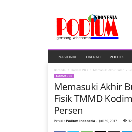
P
O
R
T
A
L
B
E
NASIONAL
DAERAH
POLITIK
R
I
Beranda
Kodam I/BB
Memasuki Akhir Bulan, 7 P
T
KODAM I/BB
A
Memasuki Akhir Bu
P
O
Fisik TMMD Kodim
D
I
Persen
U
M
Penulis
Podium Indonesia
-
Juli 30, 2017
32
I
N