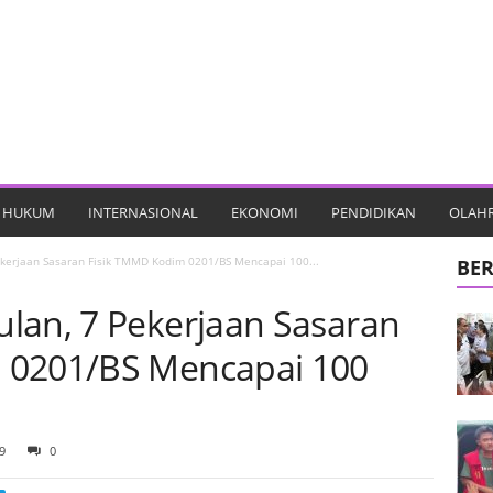
HUKUM
INTERNASIONAL
EKONOMI
PENDIDIKAN
OLAH
ekerjaan Sasaran Fisik TMMD Kodim 0201/BS Mencapai 100...
BER
lan, 7 Pekerjaan Sasaran
 0201/BS Mencapai 100
9
0