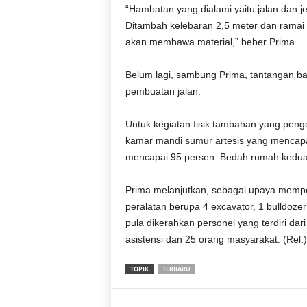
r
“Hambatan yang dialami yaitu jalan dan
a
Ditambah kelebaran 2,5 meter dan ramai o
n
akan membawa material,” beber Prima.
Belum lagi, sambung Prima, tantangan ban
pembuatan jalan.
Untuk kegiatan fisik tambahan yang penger
kamar mandi sumur artesis yang mencapa
mencapai 95 persen. Bedah rumah kedua
Prima melanjutkan, sebagai upaya mempe
peralatan berupa 4 excavator, 1 bulldozer
pula dikerahkan personel yang terdiri dar
asistensi dan 25 orang masyarakat. (Rel.)
TOPIK
TERBARU