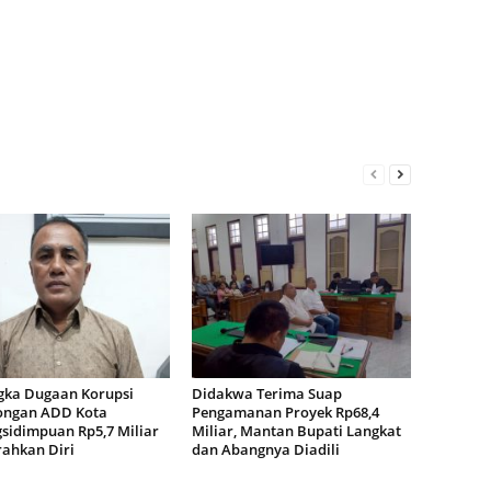
gka Dugaan Korupsi
Didakwa Terima Suap
ngan ADD Kota
Pengamanan Proyek Rp68,4
sidimpuan Rp5,7 Miliar
Miliar, Mantan Bupati Langkat
ahkan Diri
dan Abangnya Diadili