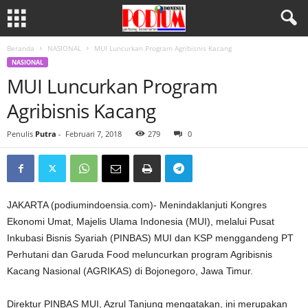
Beranda
NASIONAL
MUI Luncurkan Program Agribisnis Kacang
NASIONAL
MUI Luncurkan Program
Agribisnis Kacang
Penulis
Putra
-
Februari 7, 2018
279
0
JAKARTA (podiumindoensia.com)- Menindaklanjuti Kongres
Ekonomi Umat, Majelis Ulama Indonesia (MUI), melalui Pusat
Inkubasi Bisnis Syariah (PINBAS) MUI dan KSP menggandeng PT
Perhutani dan Garuda Food meluncurkan program Agribisnis
Kacang Nasional (AGRIKAS) di Bojonegoro, Jawa Timur.
Direktur PINBAS MUI, Azrul Tanjung mengatakan, ini merupakan