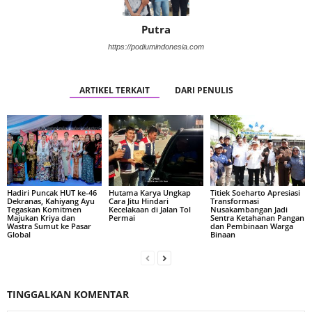
Putra
https://podiumindonesia.com
ARTIKEL TERKAIT
DARI PENULIS
Hadiri Puncak HUT ke-46
Hutama Karya Ungkap
Titiek Soeharto Apresiasi
Dekranas, Kahiyang Ayu
Cara Jitu Hindari
Transformasi
Tegaskan Komitmen
Kecelakaan di Jalan Tol
Nusakambangan Jadi
Majukan Kriya dan
Permai
Sentra Ketahanan Pangan
Wastra Sumut ke Pasar
dan Pembinaan Warga
Global
Binaan
TINGGALKAN KOMENTAR