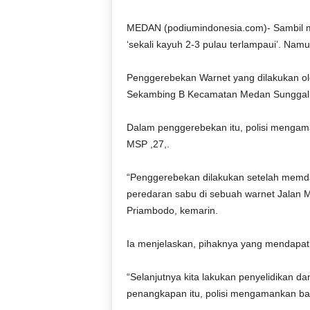
D
O
MEDAN (podiumindonesia.com)- Sambil main
N
‘sekali kayuh 2-3 pulau terlampaui’. Namu
E
S
Penggerebekan Warnet yang dilakukan ole
I
Sekambing B Kecamatan Medan Sunggal ya
A
|
Dalam peng‎gerebekan itu, polisi mengam
g
e
MSP ,27,.‎
r
b
“Penggerebekan dilakukan setelah memd
a
peredaran sabu di sebuah warnet Jalan 
n
Priambodo, kemarin.
g
k
Ia menjelaskan, pihaknya yang mendapat l
e
b
e
“Selanjutnya kita lakukan penyelidikan 
n
penangkapan itu, polisi mengamankan ba
a