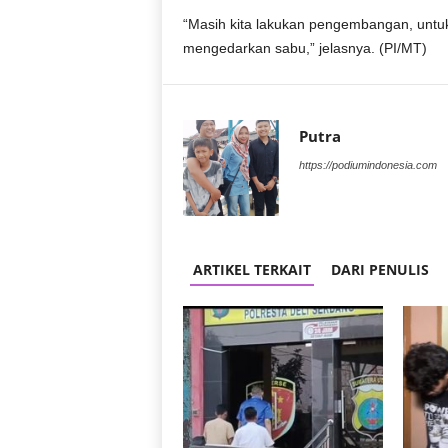
r
“Masih kita lakukan pengembangan, untu
a
mengedarkan sabu,” jelasnya. (PI/MT)
n
Putra
https://podiumindonesia.com
ARTIKEL TERKAIT
DARI PENULIS