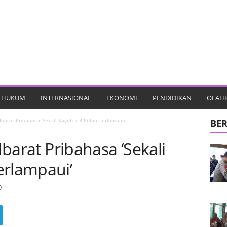
HUKUM
INTERNASIONAL
EKONOMI
PENDIDIKAN
OLAH
 Ibarat Pribahasa ‘Sekali Kayuh 2-3 Pulau Terlampaui’
BER
 Ibarat Pribahasa ‘Sekali
erlampaui’
0