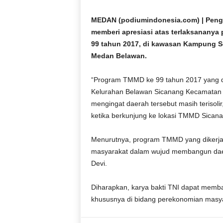
D
O
MEDAN (podiumindonesia.com) | Pengu
N
memberi apresiasi atas terlaksanan
E
99 tahun 2017, di kawasan Kampung 
S
Medan Belawan.
I
A
“Program TMMD ke 99 tahun 2017 yang d
|
Kelurahan Belawan Sicanang Kecamatan 
g
e
mengingat daerah tersebut masih terisol
r
ketika berkunjung ke lokasi TMMD Sicana
b
a
Menurutnya, program TMMD yang dikerja
n
masyarakat dalam wujud membangun daerah
g
Devi.
k
e
b
Diharapkan, karya bakti TNI dapat memb
e
khususnya di bidang perekonomian masy
n
a