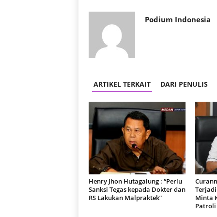
r
a
Podium Indonesia
n
ARTIKEL TERKAIT
DARI PENULIS
Henry Jhon Hutagalung : “Perlu
Curanm
Sanksi Tegas kepada Dokter dan
Terjad
RS Lakukan Malpraktek”
Minta 
Patroli