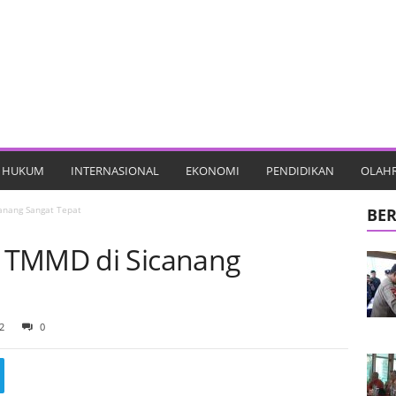
HUKUM
INTERNASIONAL
EKONOMI
PENDIDIKAN
OLAH
anang Sangat Tepat
BER
 TMMD di Sicanang
2
0