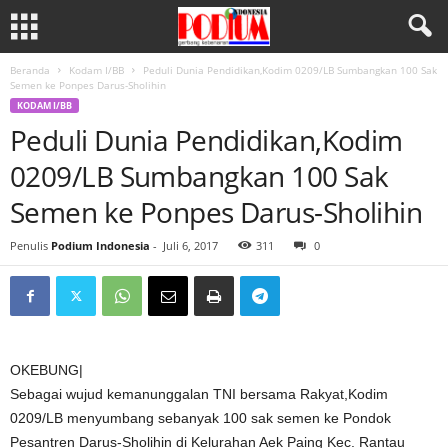
Beranda
Kodam I/BB
Peduli Dunia Pendidikan,Kodim 0209/LB Sumbangkan 100 Sak
Semen ke Ponpes Darus-Sholihin
KODAM I/BB
Peduli Dunia Pendidikan,Kodim
0209/LB Sumbangkan 100 Sak
Semen ke Ponpes Darus-Sholihin
Penulis
Podium Indonesia
-
Juli 6, 2017
311
0
OKEBUNG|
Sebagai wujud kemanunggalan TNI bersama Rakyat,Kodim
0209/LB menyumbang sebanyak 100 sak semen ke Pondok
Pesantren Darus-Sholihin di Kelurahan Aek Paing Kec. Rantau