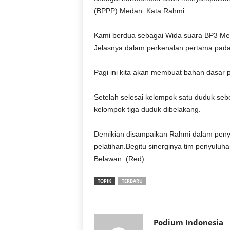
r
(BPPP) Medan. Kata Rahmi.
a
n
Kami berdua sebagai Wida suara BP3 Med
Jelasnya dalam perkenalan pertama pada
Pagi ini kita akan membuat bahan dasar 
Setelah selesai kelompok satu duduk seb
kelompok tiga duduk dibelakang.
Demikian disampaikan Rahmi dalam pen
pelatihan.Begitu sinerginya tim penyuluh
Belawan. (Red)
TOPIK
TERBARU
Podium Indonesia