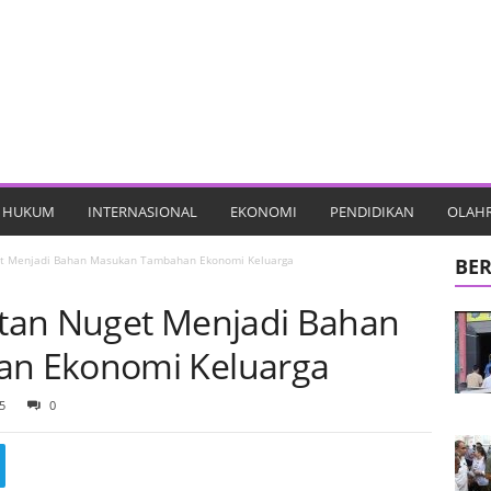
HUKUM
INTERNASIONAL
EKONOMI
PENDIDIKAN
OLAH
t Menjadi Bahan Masukan Tambahan Ekonomi Keluarga
BER
tan Nuget Menjadi Bahan
n Ekonomi Keluarga
5
0