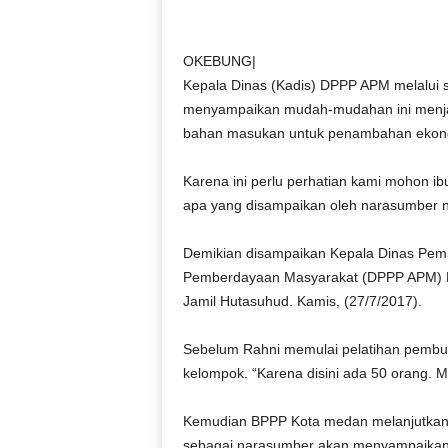
D
O
N
OKEBUNG|
E
Kepala Dinas (Kadis) DPPP APM melalui s
S
menyampaikan mudah-mudahan ini menjadi 
I
bahan masukan untuk penambahan ekono
A
|
Karena ini perlu perhatian kami mohon ib
g
apa yang disampaikan oleh narasumber na
e
r
b
Demikian disampaikan Kepala Dinas Pe
a
Pemberdayaan Masyarakat (DPPP APM) Ko
n
Jamil Hutasuhud. Kamis, (27/7/2017).
g
k
Sebelum Rahni memulai pelatihan pembua
e
kelompok. “Karena disini ada 50 orang. 
b
e
n
Kemudian BPPP Kota medan melanjutkan 
a
sebagai narasumber akan menyampaikan s