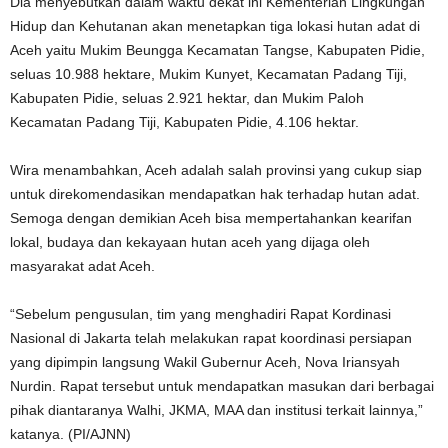
Dia menyebutkan dalam waktu dekat ini Kementerian Lingkungan
Hidup dan Kehutanan akan menetapkan tiga lokasi hutan adat di
Aceh yaitu Mukim Beungga Kecamatan Tangse, Kabupaten Pidie,
seluas 10.988 hektare, Mukim Kunyet, Kecamatan Padang Tiji,
Kabupaten Pidie, seluas 2.921 hektar, dan Mukim Paloh
Kecamatan Padang Tiji, Kabupaten Pidie, 4.106 hektar.
Wira menambahkan, Aceh adalah salah provinsi yang cukup siap
untuk direkomendasikan mendapatkan hak terhadap hutan adat.
Semoga dengan demikian Aceh bisa mempertahankan kearifan
lokal, budaya dan kekayaan hutan aceh yang dijaga oleh
masyarakat adat Aceh.
“Sebelum pengusulan, tim yang menghadiri Rapat Kordinasi
Nasional di Jakarta telah melakukan rapat koordinasi persiapan
yang dipimpin langsung Wakil Gubernur Aceh, Nova Iriansyah
Nurdin. Rapat tersebut untuk mendapatkan masukan dari berbagai
pihak diantaranya Walhi, JKMA, MAA dan institusi terkait lainnya,”
katanya. (PI/AJNN)