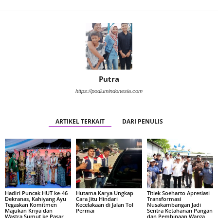
Putra
https://podiumindonesia.com
ARTIKEL TERKAIT
DARI PENULIS
Hadiri Puncak HUT ke-46
Hutama Karya Ungkap
Titiek Soeharto Apresiasi
Dekranas, Kahiyang Ayu
Cara Jitu Hindari
Transformasi
Tegaskan Komitmen
Kecelakaan di Jalan Tol
Nusakambangan Jadi
Majukan Kriya dan
Permai
Sentra Ketahanan Pangan
Wastra Sumut ke Pasar
dan Pembinaan Warga