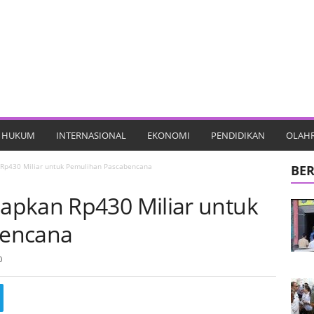
HUKUM
INTERNASIONAL
EKONOMI
PENDIDIKAN
OLAH
Rp430 Miliar untuk Pemulihan Pascabencana
BER
apkan Rp430 Miliar untuk
bencana
0