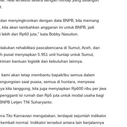
iar. Nilai tersebut setara dengan huntap yang dibangun
t.
ta dan menyingkronkan dengan data BNPB, bila memang
kita akan tambahkan anggaran ini untuk BNPB, jadi
lebih dari Rp60 juta,” kata Bobby Nasution.
lakukan rehabilitasi pascabencana di Sumut, Aceh, dan
h pusat menyiapkan 5.951 unit huntap untuk Sumut,
iriman bantuan logistik dan kebutuhan lainnya.
, kami akan tetap membantu bapak/ibu semua dalam
 pengungsian saat puasa, semua di huntara, menyewa
a kita tanggung, kita juga menyiapkan Rp600 ribu per jiwa
 pengganti isi rumah dan Rp5 juta untuk modal usaha bagi
BNPB Letjen TNI Suharyanto.
a Tito Karnavian mengatakan, terdapat sejumlah indikator
mbali normal. Indikator tersebut antara lain berjalannya