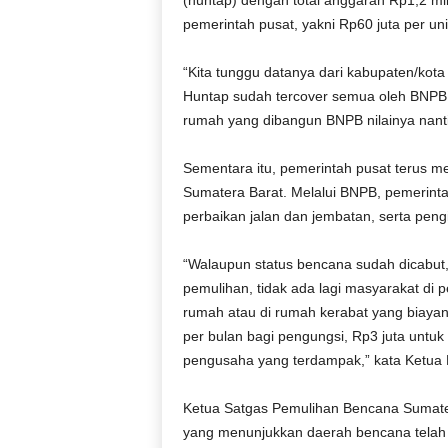
(huntap) dengan total anggaran Rp1,2 mil
pemerintah pusat, yakni Rp60 juta per uni
“Kita tunggu datanya dari kabupaten/ko
Huntap sudah tercover semua oleh BNPB, 
rumah yang dibangun BNPB nilainya nanti 
Sementara itu, pemerintah pusat terus me
Sumatera Barat. Melalui BNPB, pemerinta
perbaikan jalan dan jembatan, serta peng
“Walaupun status bencana sudah dicabut
pemulihan, tidak ada lagi masyarakat di
rumah atau di rumah kerabat yang biayany
per bulan bagi pengungsi, Rp3 juta untuk
pengusaha yang terdampak,” kata Ketua 
Ketua Satgas Pemulihan Bencana Sumater
yang menunjukkan daerah bencana telah ke