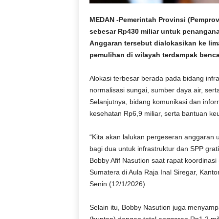
r
a
MEDAN -Pemerintah Provinsi (Pemprov
n
sebesar Rp430 miliar untuk penangana
Anggaran tersebut dialokasikan ke li
pemulihan di wilayah terdampak benc
Alokasi terbesar berada pada bidang infras
normalisasi sungai, sumber daya air, serta
Selanjutnya, bidang komunikasi dan inform
kesehatan Rp6,9 miliar, serta bantuan k
“Kita akan lalukan pergeseran anggaran 
bagi dua untuk infrastruktur dan SPP gr
Bobby Afif Nasution saat rapat koordinas
Sumatera di Aula Raja Inal Siregar, Kan
Senin (12/1/2026).
Selain itu, Bobby Nasution juga menyam