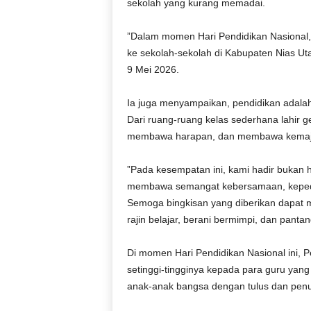
sekolah yang kurang memadai.
‎”Dalam momen Hari Pendidikan Nasional,
ke sekolah-sekolah di Kabupaten Nias Uta
9 Mei 2026.
‎Ia juga menyampaikan, pendidikan ada
Dari ruang-ruang kelas sederhana lahir
membawa harapan, dan membawa kemajuan
‎”Pada kesempatan ini, kami hadir bukan 
membawa semangat kebersamaan, kepedu
Semoga bingkisan yang diberikan dapat m
rajin belajar, berani bermimpi, dan panta
‎Di momen Hari Pendidikan Nasional ini,
setinggi-tingginya kepada para guru yan
anak-anak bangsa dengan tulus dan pen