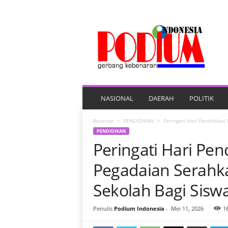
P
O
R
T
A
L
B
E
NASIONAL
DAERAH
POLITIK
R
I
Beranda
PENDIDIKAN
Peringati Hari Pendidikan
T
PENDIDIKAN
A
Peringati Hari Pen
P
O
Pegadaian Serahk
D
I
Sekolah Bagi Siswa
U
M
Penulis
Podium Indonesia
-
Mei 11, 2026
1
I
N