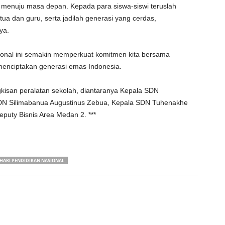
n menuju masa depan. Kepada para siswa-siswi teruslah
ua dan guru, serta jadilah generasi yang cerdas,
ya.
onal ini semakin memperkuat komitmen kita bersama
enciptakan generasi emas Indonesia.
gkisan peralatan sekolah, diantaranya Kepala SDN
DN Silimabanua Augustinus Zebua, Kepala SDN Tuhenakhe
puty Bisnis Area Medan 2. ***
HARI PENDIDIKAN NASIONAL