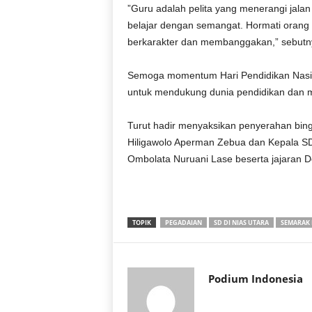
‎”Guru adalah pelita yang menerangi jala
belajar dengan semangat. Hormati orang t
berkarakter dan membanggakan,” sebutn
‎Semoga momentum Hari Pendidikan Nasi
untuk mendukung dunia pendidikan dan m
‎Turut hadir menyaksikan penyerahan bin
Hiligawolo Aperman Zebua dan Kepala S
Ombolata Nuruani Lase beserta jajaran De
TOPIK
PEGADAIAN
SD DI NIAS UTARA
SEMARAK 
Podium Indonesia