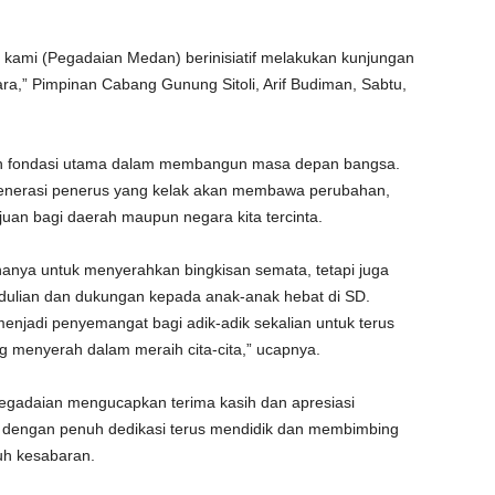
 kami (Pegadaian Medan) berinisiatif melakukan kunjungan
ra,” Pimpinan Cabang Gunung Sitoli, Arif Budiman, Sabtu,
lah fondasi utama dalam membangun masa depan bangsa.
 generasi penerus yang kelak akan membawa perubahan,
 bagi daerah maupun negara kita tercinta.
hanya untuk menyerahkan bingkisan semata, tetapi juga
lian dan dukungan kepada anak-anak hebat di SD.
enjadi penyemangat bagi adik-adik sekalian untuk terus
ng menyerah dalam meraih cita-cita,” ucapnya.
 Pegadaian mengucapkan terima kasih dan apresiasi
g dengan penuh dedikasi terus mendidik dan membimbing
uh kesabaran.