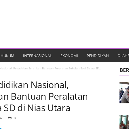
HUKUM
INTERNASIONAL
EKONOMI
PENDIDIKAN
OLAH
 Nasional, Pegadaian Serahkan Bantuan Peralatan Sekolah Bagi Siswa SD...
BER
didikan Nasional,
an Bantuan Peralatan
 SD di Nias Utara
87
0