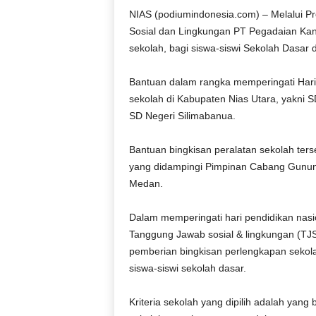
r
NIAS (podiumindonesia.com) – Melalui P
a
Sosial dan Lingkungan PT Pegadaian Kan
n
sekolah, bagi siswa-siswi Sekolah Dasar 
‎Bantuan dalam rangka memperingati Hari 
sekolah di Kabupaten Nias Utara, yakni 
SD Negeri Silimabanua.
‎Bantuan bingkisan peralatan sekolah ter
yang didampingi Pimpinan Cabang Gunung 
Medan.
‎Dalam memperingati hari pendidikan nas
Tanggung Jawab sosial & lingkungan (TJ
pemberian bingkisan perlengkapan sekolah 
siswa-siswi sekolah dasar.
‎Kriteria sekolah yang dipilih adalah yan