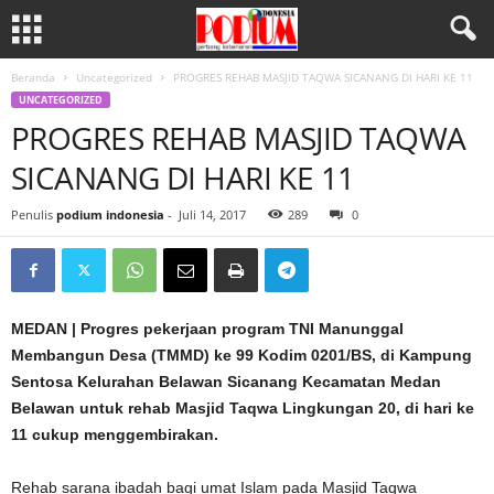
Beranda
Uncategorized
PROGRES REHAB MASJID TAQWA SICANANG DI HARI KE 11
UNCATEGORIZED
PROGRES REHAB MASJID TAQWA
SICANANG DI HARI KE 11
Penulis
podium indonesia
-
Juli 14, 2017
289
0
MEDAN | Progres pekerjaan program TNI Manunggal
Membangun Desa (TMMD) ke 99 Kodim 0201/BS, di Kampung
Sentosa Kelurahan Belawan Sicanang Kecamatan Medan
Belawan untuk rehab Masjid Taqwa Lingkungan 20, di hari ke
11 cukup menggembirakan.
Rehab sarana ibadah bagi umat Islam pada Masjid Taqwa