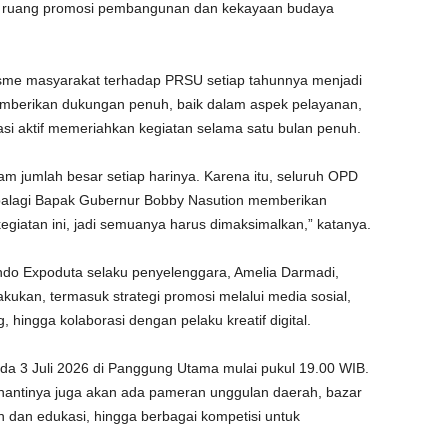
i ruang promosi pembangunan dan kekayaan budaya
sme masyarakat terhadap PRSU setiap tahunnya menjadi
berikan dukungan penuh, baik dalam aspek pelayanan,
si aktif memeriahkan kegiatan selama satu bulan penuh.
 jumlah besar setiap harinya. Karena itu, seluruh OPD
palagi Bapak Gubernur Bobby Nasution memberikan
giatan ini, jadi semuanya harus dimaksimalkan,” katanya.
indo Expoduta selaku penyelenggara, Amelia Darmadi,
akukan, termasuk strategi promosi melalui media sosial,
, hingga kolaborasi dengan pelaku kreatif digital.
 3 Juli 2026 di Panggung Utama mulai pukul 19.00 WIB.
 nantinya juga akan ada pameran unggulan daerah, bazar
n dan edukasi, hingga berbagai kompetisi untuk