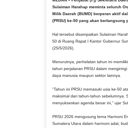
MEDAN – Penjabat (Pj) Sekretaris Daer
r
Sulaiman Harahap meminta seluruh Or
a
Milik Daerah (BUMD) berperan aktif d
n
(PRSU) ke-50 yang akan berlangsung p
Hal tersebut disampaikan Sulaiman Hara
50 di Ruang Rapat I Kantor Gubernur Su
(25/5/2026).
Menurutnya, perhelatan tahun ini memil
tahun perjalanan PRSU dalam mengiringi 
daya manusia maupun sektor lainnya.
“Tahun ini PRSU memasuki usia ke-50 ata
maksimal dari tahun-tahun sebelumnya. S
menyukseskan agenda besar ini,” ujar S
PRSU 2026 mengusung tema Harmoni Em
Sumatera Utara dalam harmoni adat, buda