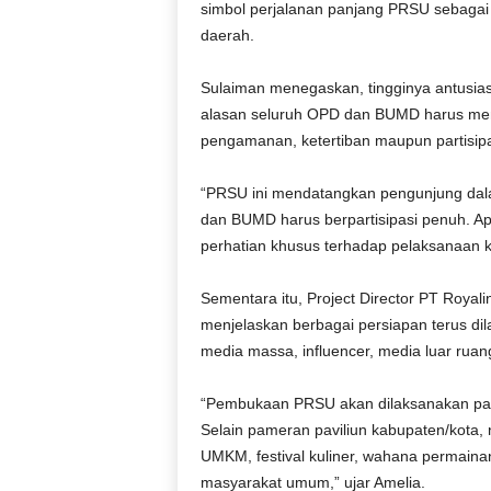
simbol perjalanan panjang PRSU sebaga
daerah.
Sulaiman menegaskan, tingginya antusia
alasan seluruh OPD dan BUMD harus mem
pengamanan, ketertiban maupun partisipa
“PRSU ini mendatangkan pengunjung dalam
dan BUMD harus berpartisipasi penuh. A
perhatian khusus terhadap pelaksanaan ke
Sementara itu, Project Director PT Royal
menjelaskan berbagai persiapan terus dil
media massa, influencer, media luar ruang
“Pembukaan PRSU akan dilaksanakan pada
Selain pameran paviliun kabupaten/kota,
UMKM, festival kuliner, wahana permaina
masyarakat umum,” ujar Amelia.