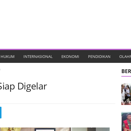
HUKUM
INTERNASIONAL
EKONOMI
PENDIDIKAN
OLAH
r
BER
iap Digelar