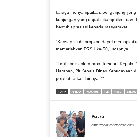
Ia juga menyampaikan, pengunjung yang 
kunjungan yang dapat dikumpulkan dan d
bentuk apresiasi kepada masyarakat.
“Konsep ini diharapkan dapat meningkatka
memeriahkan PRSU ke-50,” ucapnya.
Turut hadir dalam rapat tersebut Kepala
Harahap, Plt Kepala Dinas Kebudayaan da
pejabat terkait lainnya. **
TOPIK
GELAR
NORMAL
PLN
PRSU
SEKDA
Putra
https://podiumindonesia.com