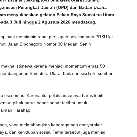
ah Provinsi (Sekdaprov) Sumatera Utara (Sumut)
ganisasi Perangkat Daerah (OPD) dan Badan Usaha
alam menyukseskan gelaran Pekan Raya Sumatera Utara
ada 3 Juli hingga 2 Agustus 2026 mendatang.
hap saat memimpin rapat persiapan pelaksanaan PRSU ke-
mut, Jalan Diponegoro Nomor 30 Medan, Senin
iki makna istimewa karena menjadi momentum emas 50
pembangunan Sumatera Utara, baik dari sisi fisik, sumber
u usia emas. Karena itu, pelaksanaannya harus lebih
emua pihak harus benar-benar terlibat untuk
ulaiman Harahap.
as, yang melambangkan keberagaman masyarakat
ya, dan kehidupan sosial. Tema tersebut juga menjadi