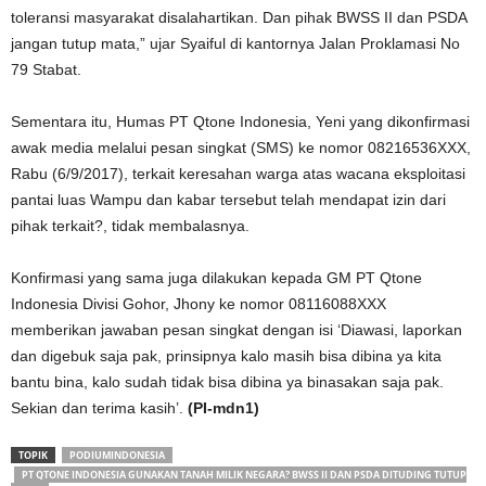
toleransi masyarakat disalahartikan. Dan pihak BWSS II dan PSDA
jangan tutup mata,” ujar Syaiful di kantornya Jalan Proklamasi No
79 Stabat.
Sementara itu, Humas PT Qtone Indonesia, Yeni yang dikonfirmasi
awak media melalui pesan singkat (SMS) ke nomor 08216536XXX,
Rabu (6/9/2017), terkait keresahan warga atas wacana eksploitasi
pantai luas Wampu dan kabar tersebut telah mendapat izin dari
pihak terkait?, tidak membalasnya.
Konfirmasi yang sama juga dilakukan kepada GM PT Qtone
Indonesia Divisi Gohor, Jhony ke nomor 08116088XXX
memberikan jawaban pesan singkat dengan isi ‘Diawasi, laporkan
dan digebuk saja pak, prinsipnya kalo masih bisa dibina ya kita
bantu bina, kalo sudah tidak bisa dibina ya binasakan saja pak.
Sekian dan terima kasih’.
(PI-mdn1)
TOPIK
PODIUMINDONESIA
PT QTONE INDONESIA GUNAKAN TANAH MILIK NEGARA? BWSS II DAN PSDA DITUDING TUTUP