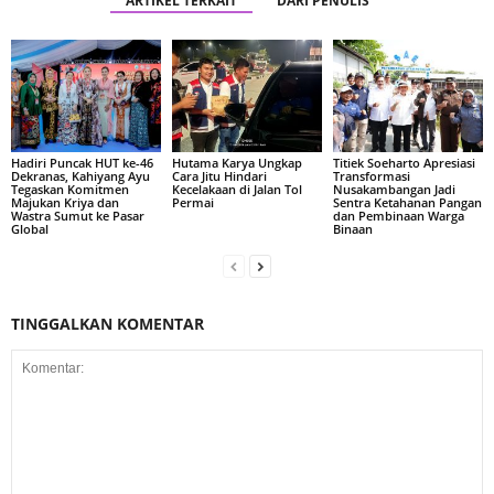
ARTIKEL TERKAIT
DARI PENULIS
Hadiri Puncak HUT ke-46
Hutama Karya Ungkap
Titiek Soeharto Apresiasi
Dekranas, Kahiyang Ayu
Cara Jitu Hindari
Transformasi
Tegaskan Komitmen
Kecelakaan di Jalan Tol
Nusakambangan Jadi
Majukan Kriya dan
Permai
Sentra Ketahanan Pangan
Wastra Sumut ke Pasar
dan Pembinaan Warga
Global
Binaan
TINGGALKAN KOMENTAR