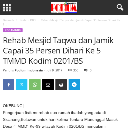
Beranda
Kodam I/BB
Rehab Mesjid Taqwa dan Jamik Capai 35 Persen Dihari Ke
5...
KODAM I/BB
Rehab Mesjid Taqwa dan Jamik
Capai 35 Persen Dihari Ke 5
TMMD Kodim 0201/BS
Penulis
Podium Indonesia
-
Juli 9, 2017
355
0
OKEBUNG|
Pengerjaan fisik merehab dua rumah ibadah yang ada di
Sicanang,Belawan untuk hari kelima Tentara Manunggal Masuk
Desa (TMMD) Ke-99 wilayah Kodim 0201/BS mengalami